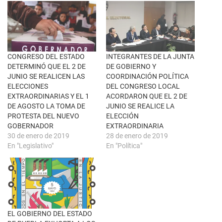
e
n
e
F
n
a
u
c
n
e
a
b
v
o
e
o
n
k
CONGRESO DEL ESTADO
INTEGRANTES DE LA JUNTA
t
(
DETERMINÓ QUE EL 2 DE
DE GOBIERNO Y
a
S
n
e
JUNIO SE REALICEN LAS
COORDINACIÓN POLÍTICA
a
a
ELECCIONES
DEL CONGRESO LOCAL
n
b
u
r
EXTRAORDINARIAS Y EL 1
ACORDARON QUE EL 2 DE
e
e
DE AGOSTO LA TOMA DE
JUNIO SE REALICE LA
v
e
a
n
PROTESTA DEL NUEVO
ELECCIÓN
)
u
GOBERNADOR
EXTRAORDINARIA
n
a
30 de enero de 2019
28 de enero de 2019
v
En "Legislativo"
En "Política"
e
n
t
a
n
a
n
u
e
v
a
EL GOBIERNO DEL ESTADO
)