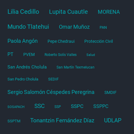
Lilia Cedillo
Lupita Cuautle
MORENA
Mundo Tlatehui
Omar Muñoz
PAN
Paola Angón
Pepe Chedraui
Protección Civil
PT
PVEM
Roberto Solís Valles
Salud
San Andrés Cholula
San Martín Texmelucan
San Pedro Cholula
SEDIF
Sergio Salomón Céspedes Peregrina
SMDIF
SSC
SSPC
SSPPC
SSP
SOSAPACH
Tonantzin Fernández Díaz
UDLAP
SSPTM