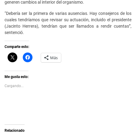
generen cambios al interior del organismo.
“Debería ser la primera de varias ausencias. Hay consejeros de los
cuales tendríamos que revisar su actuación, incluido el presidente
(Jacinto Herrera), tendrían que ser llamados a rendir cuentas”,
sentenció.
Comparte esto:
C
H
Más
l
a
i
z
c
c
k
l
t
i
Me gusta esto:
o
c
s
p
Cargando...
h
a
a
r
r
a
e
c
o
o
n
m
X
p
(
a
S
r
e
t
a
i
Relacionado
b
r
r
e