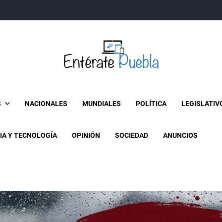
Entérate Puebla
Más que buenas noticias… Un enfoque a la verdader
S
NACIONALES
MUNDIALES
POLÍTICA
LEGISLATIV
IA Y TECNOLOGÍA
OPINIÓN
SOCIEDAD
ANUNCIOS