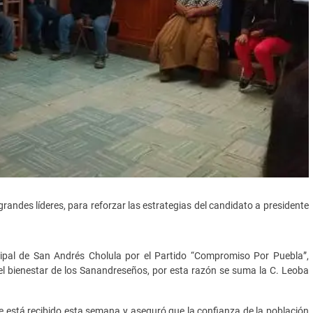
ndes líderes, para reforzar las estrategias del candidato a presidente
cipal de San Andrés Cholula por el Partido “Compromiso Por Puebla”,
l bienestar de los Sanandreseños, por esta razón se suma la C. Leoba
e está recibido esta semana y aseguró que la confianza de la población