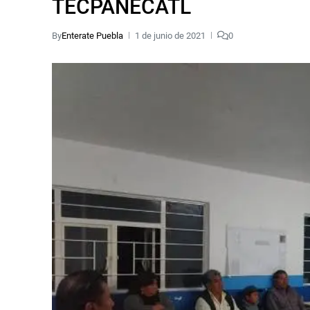
TECPANECATL
By
Enterate Puebla
1 de junio de 2021
0