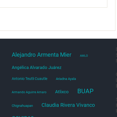
Alejandro Armenta Mier
AMLO
Angélica Alvarado Juárez
Antonio Teutli Cuautle
Ariadna Ayala
BUAP
Atlixco
Armando Aguirre Amaro
Claudia Rivera Vivanco
Chignahuapan