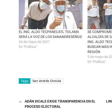
n
a
u
c
n
e
a
b
v
o
e
o
n
k
t
(
a
S
n
e
EL ING. ALDO TECPANECATL TOLAMA
SE COMPROMET
a
a
SERÁ LA VOZ DE LOS SANANDRESEÑOS
ALCALDÍA DE 
n
b
u
r
24 de mayo de 2021
ING. ALDO TE
e
e
En "Política"
BUSCAR MÁS I
v
e
a
n
REGIÓN
)
u
n
5 de mayo de 2
a
En "Política"
v
e
n
t
a
n
Tags
San Andrés Cholula
a
n
u
e
v
a
←
ADÁN XICALE EXIGE TRANSPARENCIA EN EL
LIN
)
PROCESO ELECTORAL