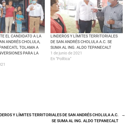
E EL CANDIDATO A LA
LINDEROS Y LÍMITES TERRITORIALES
SAN ANDRÉS CHOLULA,
DE SAN ANDRÉS CHOLULA A.C. SE
CPANECATL TOLAMA A
SUMA AL ING. ALDO TEPANECALT
NVERSIONES PARA LA
1 de junio de 2021
En "Política"
021
DEROS Y LÍMITES TERRITORIALES DE SAN ANDRÉS CHOLULA A.C.
→
SE SUMA AL ING. ALDO TEPANECALT