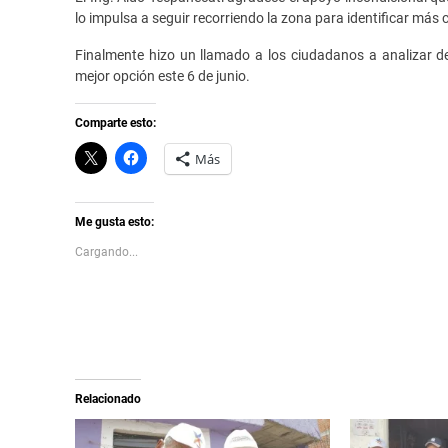
lo impulsa a seguir recorriendo la zona para identificar má
Finalmente hizo un llamado a los ciudadanos a analizar d
mejor opción este 6 de junio.
Comparte esto:
C
H
Más
l
a
i
z
c
c
k
l
t
i
Me gusta esto:
o
c
s
p
Cargando...
h
a
a
r
r
a
e
c
o
o
n
m
X
p
(
a
S
r
e
t
a
i
Relacionado
b
r
r
e
e
n
e
F