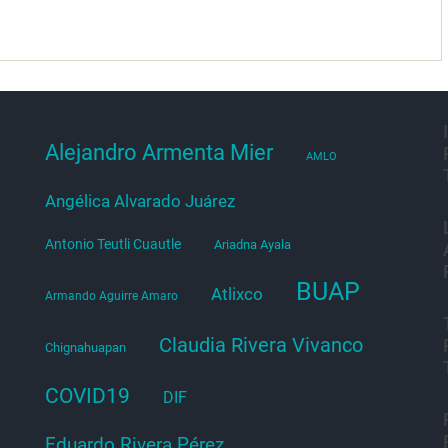
Alejandro Armenta Mier
AMLO
Angélica Alvarado Juárez
Antonio Teutli Cuautle
Ariadna Ayala
BUAP
Atlixco
Armando Aguirre Amaro
Claudia Rivera Vivanco
Chignahuapan
COVID19
DIF
Eduardo Rivera Pérez