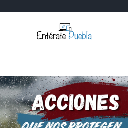
Entérate Puebla
Más que buenas noticias… Un enfoque a la verdader
S
NACIONALES
MUNDIALES
POLÍTICA
LEGISLATIV
IA Y TECNOLOGÍA
OPINIÓN
SOCIEDAD
ANUNCIOS