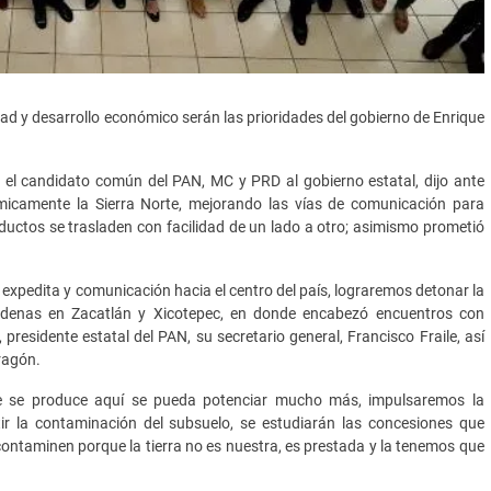
dad y desarrollo económico serán las prioridades del gobierno de Enrique
 el candidato común del PAN, MC y PRD al gobierno estatal, dijo ante
ómicamente la Sierra Norte, mejorando las vías de comunicación para
ductos se trasladen con facilidad de un lado a otro; asimismo prometió
r expedita y comunicación hacia el centro del país, lograremos detonar la
rdenas en Zacatlán y Xicotepec, en donde encabezó encuentros con
residente estatal del PAN, su secretario general, Francisco Fraile, así
ragón.
e se produce aquí se pueda potenciar mucho más, impulsaremos la
ir la contaminación del subsuelo, se estudiarán las concesiones que
ntaminen porque la tierra no es nuestra, es prestada y la tenemos que