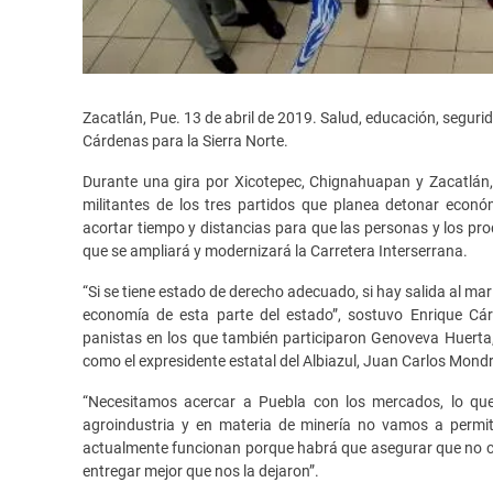
Zacatlán, Pue. 13 de abril de 2019. Salud, educación, seguri
Cárdenas para la Sierra Norte.
Durante una gira por Xicotepec, Chignahuapan y Zacatlán,
militantes de los tres partidos que planea detonar econ
acortar tiempo y distancias para que las personas y los pro
que se ampliará y modernizará la Carretera Interserrana.
“Si se tiene estado de derecho adecuado, si hay salida al ma
economía de esta parte del estado”, sostuvo Enrique Cá
panistas en los que también participaron Genoveva Huerta, p
como el expresidente estatal del Albiazul, Juan Carlos Mond
“Necesitamos acercar a Puebla con los mercados, lo qu
agroindustria y en materia de minería no vamos a permit
actualmente funcionan porque habrá que asegurar que no co
entregar mejor que nos la dejaron”.