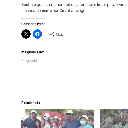
Sostuvo que es su prioridad dejar un mejor lugar para vivir 
incansablemente por Cuautlancingo.
Comparte esto:
C
H
Más
l
a
i
z
c
c
k
l
t
i
Me gusta esto:
o
c
s
p
Cargando...
h
a
a
r
r
a
e
c
o
o
n
m
X
p
(
a
S
r
e
t
a
i
Relacionado
b
r
r
e
e
n
e
F
n
a
u
c
n
e