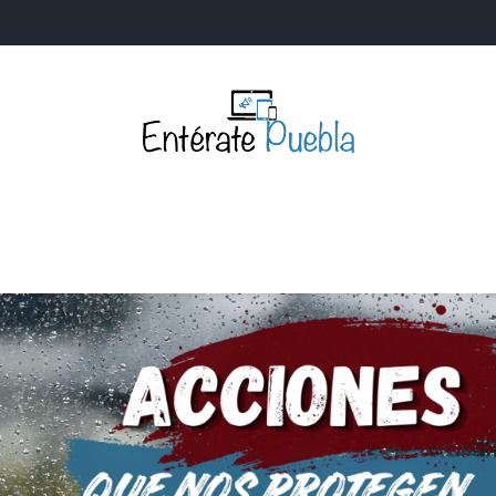
Entérate Puebla
Más que buenas noticias… Un enfoque a la verdader
S
NACIONALES
MUNDIALES
POLÍTICA
LEGISLATIV
IA Y TECNOLOGÍA
OPINIÓN
SOCIEDAD
ANUNCIOS