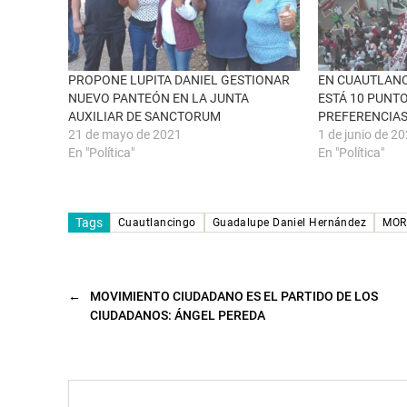
a
b
v
o
e
o
n
k
t
(
a
S
n
e
PROPONE LUPITA DANIEL GESTIONAR
EN CUAUTLANC
a
a
NUEVO PANTEÓN EN LA JUNTA
ESTÁ 10 PUNT
n
b
u
r
AUXILIAR DE SANCTORUM
PREFERENCIAS
e
e
21 de mayo de 2021
1 de junio de 2
v
e
a
n
En "Política"
En "Política"
)
u
n
a
v
e
n
Tags
Cuautlancingo
Guadalupe Daniel Hernández
MOR
t
a
n
a
n
u
←
MOVIMIENTO CIUDADANO ES EL PARTIDO DE LOS
e
v
CIUDADANOS: ÁNGEL PEREDA
a
)