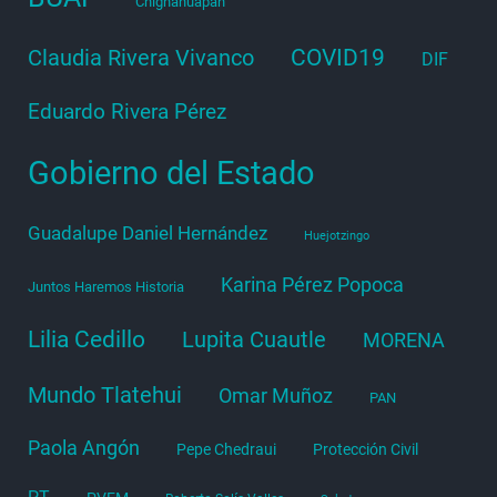
Chignahuapan
COVID19
Claudia Rivera Vivanco
DIF
Eduardo Rivera Pérez
Gobierno del Estado
Guadalupe Daniel Hernández
Huejotzingo
Karina Pérez Popoca
Juntos Haremos Historia
Lilia Cedillo
Lupita Cuautle
MORENA
Mundo Tlatehui
Omar Muñoz
PAN
Paola Angón
Pepe Chedraui
Protección Civil