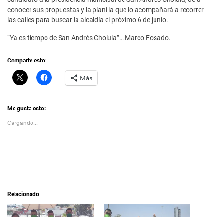
conocer sus propuestas y la planilla que lo acompañará a recorrer
las calles para buscar la alcaldía el próximo 6 de junio.
“Ya es tiempo de San Andrés Cholula”… Marco Fosado.
Comparte esto:
C
H
Más
l
a
i
z
c
c
k
l
t
i
Me gusta esto:
o
c
s
p
Cargando...
h
a
a
r
r
a
e
c
o
o
n
m
X
p
(
a
S
r
e
t
a
i
Relacionado
b
r
r
e
e
n
e
F