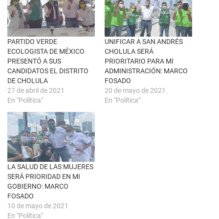
n
a
u
c
n
e
a
b
v
o
e
o
n
k
PARTIDO VERDE
UNIFICAR A SAN ANDRÉS
t
(
ECOLOGISTA DE MÉXICO
CHOLULA SERÁ
a
S
n
e
PRESENTÓ A SUS
PRIORITARIO PARA MI
a
a
CANDIDATOS EL DISTRITO
ADMINISTRACIÓN: MARCO
n
b
u
r
DE CHOLULA
FOSADO
e
e
27 de abril de 2021
20 de mayo de 2021
v
e
a
n
En "Política"
En "Política"
)
u
n
a
v
e
n
t
a
n
a
LA SALUD DE LAS MUJERES
n
u
SERÁ PRIORIDAD EN MI
e
GOBIERNO: MARCO
v
a
FOSADO
)
10 de mayo de 2021
En "Política"