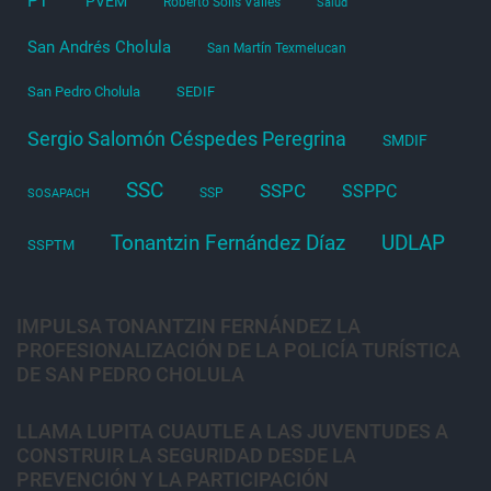
PT
PVEM
Roberto Solís Valles
Salud
San Andrés Cholula
San Martín Texmelucan
San Pedro Cholula
SEDIF
Sergio Salomón Céspedes Peregrina
SMDIF
SSC
SSPC
SSPPC
SSP
SOSAPACH
Tonantzin Fernández Díaz
UDLAP
SSPTM
IMPULSA TONANTZIN FERNÁNDEZ LA
PROFESIONALIZACIÓN DE LA POLICÍA TURÍSTICA
DE SAN PEDRO CHOLULA
LLAMA LUPITA CUAUTLE A LAS JUVENTUDES A
CONSTRUIR LA SEGURIDAD DESDE LA
PREVENCIÓN Y LA PARTICIPACIÓN