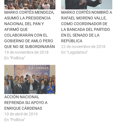
a
b
v
o
e
o
n
k
MARKO CORTÉS MENDOZA,
MARKO CORTÉS NOMBRÓ A
t
(
ASUMIÓ LA PRESIDENCIA
RAFAEL MORENO VALLE,
a
S
n
e
NACIONAL DEL PAN Y
COMO COORDINADOR DE
a
a
AFIRMÓ QUE
LA BANCADA DEL PARTIDO
n
b
u
r
COLABORARÁN CON EL
EN EL SENADO DE LA
e
e
GOBIERNO DE AMLO PERO
REPÚBLICA
v
e
a
n
QUE NO SE SUBORDINARÁN
22 de noviembre de 2018
)
u
19 de noviembre de 2018
En "Legislativo"
n
a
En "Política"
v
e
n
t
a
n
a
n
u
e
ACCIÓN NACIONAL
v
a
REFRENDA SU APOYO A
)
ENRIQUE CÁRDENAS
10 de abril de 2019
En "Política"