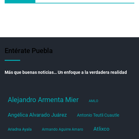
Entérate Puebla
Más que buenas noticias… Un enfoque a la verdadera realidad
Alejandro Armenta Mier
AMLO
Angélica Alvarado Juárez
Antonio Teutli Cuautle
Atlixco
Ariadna Ayala
Armando Aguirre Amaro