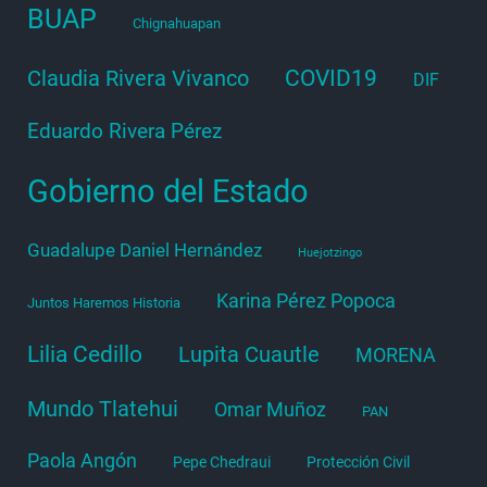
BUAP
Chignahuapan
COVID19
Claudia Rivera Vivanco
DIF
Eduardo Rivera Pérez
Gobierno del Estado
Guadalupe Daniel Hernández
Huejotzingo
Karina Pérez Popoca
Juntos Haremos Historia
Lilia Cedillo
Lupita Cuautle
MORENA
Mundo Tlatehui
Omar Muñoz
PAN
Paola Angón
Pepe Chedraui
Protección Civil