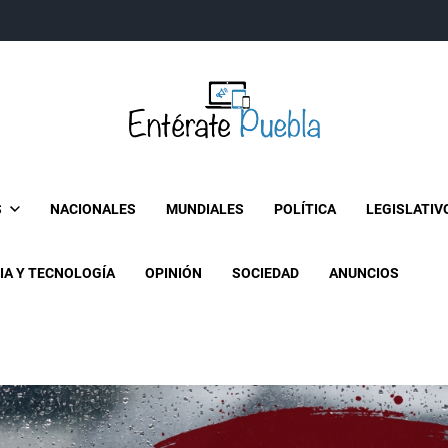
Entérate Puebla
Más que buenas noticias… Un enfoque a la verdader
S
NACIONALES
MUNDIALES
POLÍTICA
LEGISLATIV
IA Y TECNOLOGÍA
OPINIÓN
SOCIEDAD
ANUNCIOS