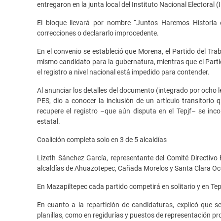
entregaron en la junta local del Instituto Nacional Electoral 
El bloque llevará por nombre “Juntos Haremos Historia e
correcciones o declararlo improcedente.
En el convenio se estableció que Morena, el Partido del Tra
mismo candidato para la gubernatura, mientras que el Parti
el registro a nivel nacional está impedido para contender.
Al anunciar los detalles del documento (integrado por ocho 
PES, dio a conocer la inclusión de un artículo transitorio 
recupere el registro –que aún disputa en el Tepjf– se inco
estatal.
Coalición completa solo en 3 de 5 alcaldías
Lizeth Sánchez García, representante del Comité Directivo E
alcaldías de Ahuazotepec, Cañada Morelos y Santa Clara O
En Mazapiltepec cada partido competirá en solitario y en 
En cuanto a la repartición de candidaturas, explicó que s
planillas, como en regidurías y puestos de representación pr