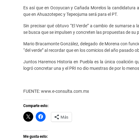
Es así que en Ocoyucan y Cañada Morelos la candidatura a
que en Ahuazotepec y Tepeojuma será para el PT.
Sin precisar qué obtuvo “El Verde” a cambio de sumarse a la 
se busca que se impulsen y concreten las propuestas de su p
Mario Bracamonte González, delegado de Morena con funcione
“del verde” al recordar que en los comicios del año pasado o
Juntos Haremos Historia en Puebla es la única coalición qu
logró concretar una y el PRI no dio muestras de por lo menos
FUENTE: www.e-consulta.com.mx
Comparte esto:
C
H
Más
l
a
i
z
c
c
k
l
t
i
Me gusta esto: