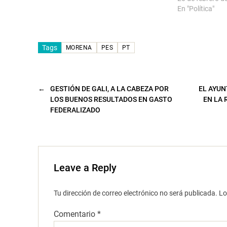
a
En "Política"
v
e
n
t
a
n
Tags
MORENA
PES
PT
a
n
u
e
v
a
←
GESTIÓN DE GALI, A LA CABEZA POR
EL AYUN
)
LOS BUENOS RESULTADOS EN GASTO
EN LA 
FEDERALIZADO
Leave a Reply
Tu dirección de correo electrónico no será publicada.
Lo
Comentario
*