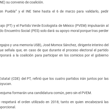
(INE) su convenio de coalición.
n Puebla” y el INE tiene hasta el 6 de marzo para validarlo, pedir
bajo (PT) y el Partido Verde Ecologista de México (PVEM) impulsarán al
do Encuentro Social (PES) solo dará su apoyo moral porque tras perder
legajos y una memoria USB), José Momox Sánchez, dirigente interino del
que señala que, en caso de que durante el proceso electoral el partido
rporará a la coalición para participar en los comicios por el gobierno
statal (CDE) del PT, refirió que los cuatro partidos irán juntos por las
coyucan.
Tepeojuma formarán una candidatura común, pero sin el PVEM.
e respetará el orden utilizado en 2018, tanto en quien encabezará las
oporcional.