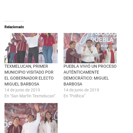
o
o
n
m
X
p
(
a
S
r
e
t
a
i
Relacionado
b
r
r
e
e
n
e
F
n
a
u
c
n
e
a
b
v
o
e
o
n
k
TEXMELUCAN, PRIMER
PUEBLA VIVIÓ UN PROCESO
t
(
MUNICIPIO VISITADO POR
AUTÉNTICAMENTE
a
S
n
e
EL GOBERNADOR ELECTO
DEMOCRÁTICO: MIGUEL
a
a
MIGUEL BARBOSA
BARBOSA
n
b
u
r
14 de junio de 2019
14 de junio de 2019
e
e
En "San Martín Texmelucan"
En "Política"
v
e
a
n
)
u
n
a
v
e
n
t
a