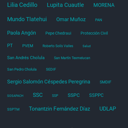
Lilia Cedillo
Lupita Cuautle
MORENA
Mundo Tlatehui
Omar Muñoz
PAN
Paola Angón
Pepe Chedraui
Protección Civil
PT
PVEM
Roberto Solís Valles
Salud
San Andrés Cholula
San Martín Texmelucan
San Pedro Cholula
SEDIF
Sergio Salomón Céspedes Peregrina
SMDIF
SSC
SSPC
SSPPC
SSP
SOSAPACH
Tonantzin Fernández Díaz
UDLAP
SSPTM