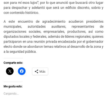
son para mí esos lujos”; por lo que anunció que buscará otro lugar
para despachar y adelantó que será un edificio discreto, sobrio y
con contenido histórico.
A este encuentro de agradecimiento acudieron presidentes
municipales, autoridades auxiliares, representantes de
organizaciones sociales, empresariales, productores, así como
diputados locales y federales, además de líderes regionales; quienes
participaron en una reunión privada encabezada por el gobernador
electo donde se abordaron temas relativos al desarrollo de la zona y
a la seguridad pública.
Comparte esto:
C
H
Más
l
a
i
z
c
c
k
l
t
i
Me gusta esto:
o
c
s
p
Cargando...
h
a
a
r
r
a
e
c