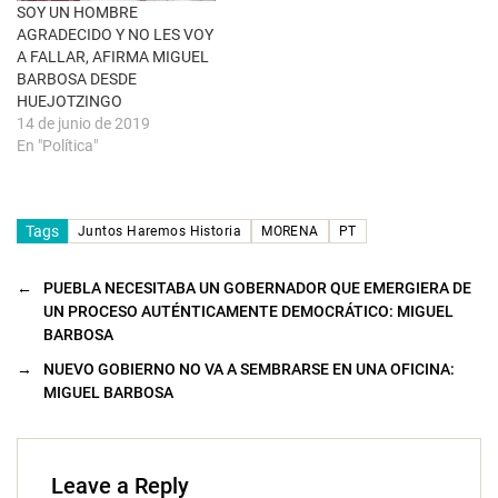
n
SOY UN HOMBRE
a
AGRADECIDO Y NO LES VOY
n
u
A FALLAR, AFIRMA MIGUEL
e
BARBOSA DESDE
v
a
HUEJOTZINGO
)
14 de junio de 2019
En "Política"
Tags
Juntos Haremos Historia
MORENA
PT
←
PUEBLA NECESITABA UN GOBERNADOR QUE EMERGIERA DE
UN PROCESO AUTÉNTICAMENTE DEMOCRÁTICO: MIGUEL
BARBOSA
→
NUEVO GOBIERNO NO VA A SEMBRARSE EN UNA OFICINA:
MIGUEL BARBOSA
Leave a Reply