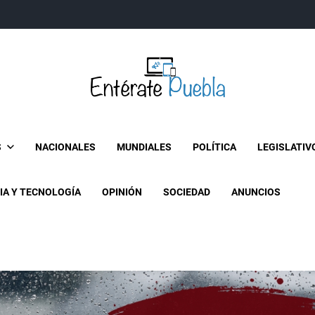
Entérate Puebla
Más que buenas noticias… Un enfoque a la verdader
S
NACIONALES
MUNDIALES
POLÍTICA
LEGISLATIV
IA Y TECNOLOGÍA
OPINIÓN
SOCIEDAD
ANUNCIOS