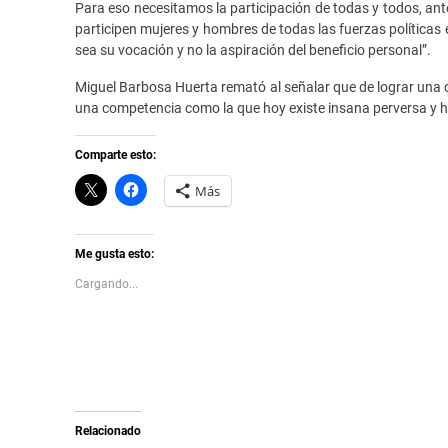
Para eso necesitamos la participación de todas y todos, ante
participen mujeres y hombres de todas las fuerzas políticas e 
sea su vocación y no la aspiración del beneficio personal”.
Miguel Barbosa Huerta remató al señalar que de lograr una c
una competencia como la que hoy existe insana perversa y h
Comparte esto:
C
H
Más
l
a
i
z
c
c
k
l
t
i
Me gusta esto:
o
c
s
p
Cargando...
h
a
a
r
r
a
e
c
o
o
n
m
X
p
(
a
S
r
e
t
a
i
Relacionado
b
r
r
e