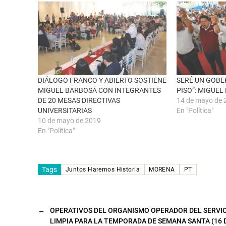
e
n
e
F
n
a
u
c
n
e
a
b
v
o
e
o
n
k
t
(
a
S
n
e
DIÁLOGO FRANCO Y ABIERTO SOSTIENE
SERÉ UN GOBE
a
a
MIGUEL BARBOSA CON INTEGRANTES
PISO”: MIGUE
n
b
u
r
DE 20 MESAS DIRECTIVAS
14 de mayo de 
e
e
UNIVERSITARIAS
En "Política"
v
e
a
n
10 de mayo de 2019
)
u
n
En "Política"
a
v
e
n
t
Tags
a
Juntos Haremos Historia
MORENA
PT
n
a
n
u
e
v
←
OPERATIVOS DEL ORGANISMO OPERADOR DEL SERVIC
a
LIMPIA PARA LA TEMPORADA DE SEMANA SANTA (16 
)