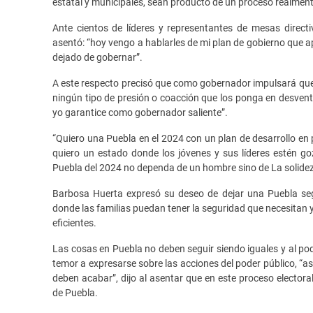
estatal y municipales, sean producto de un proceso realment
Ante cientos de líderes y representantes de mesas direct
asentó: “hoy vengo a hablarles de mi plan de gobierno que
dejado de gobernar”.
A este respecto precisó que como gobernador impulsará que lo
ningún tipo de presión o coacción que los ponga en desventa
yo garantice como gobernador saliente”.
“Quiero una Puebla en el 2024 con un plan de desarrollo en
quiero un estado donde los jóvenes y sus líderes estén 
Puebla del 2024 no dependa de un hombre sino de La solidez
Barbosa Huerta expresó su deseo de dejar una Puebla segu
donde las familias puedan tener la seguridad que necesitan y
eficientes.
Las cosas en Puebla no deben seguir siendo iguales y al pod
temor a expresarse sobre las acciones del poder público, “así
deben acabar”, dijo al asentar que en este proceso elector
de Puebla.