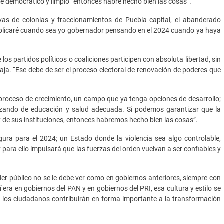
e democrático y limpio “entonces habré hecho bien las cosas”.
ivas de colonias y fraccionamientos de Puebla capital, el abanderado
 aplicaré cuando sea yo gobernador pensando en el 2024 cuando ya haya
s partidos políticos o coaliciones participen con absoluta libertad, sin
ja. “Ese debe de ser el proceso electoral de renovación de poderes que
 proceso de crecimiento, un campo que ya tenga opciones de desarrollo;
gozando de educación y salud adecuada. Si podemos garantizar que la
 de sus instituciones, entonces habremos hecho bien las cosas”.
ra para el 2024; un Estado donde la violencia sea algo controlable,
 para ello impulsará que las fuerzas del orden vuelvan a ser confiables y
er público no se le debe ver como en gobiernos anteriores, siempre con
 era en gobiernos del PAN y en gobiernos del PRI, esa cultura y estilo se
al los ciudadanos contribuirán en forma importante a la transformación