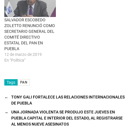
n
t
a
n
a
SALVADOR ESCOBEDO
n
u
ZOLETTO RENUNCIÓ COMO
e
SECRETARIO GENERAL DEL
v
a
COMITÉ DIRECTIVO
)
ESTATAL DEL PAN EN
PUEBLA
12 de marzo de 2019
En "Política"
Tags
PAN
←
TONY GALI FORTALECE LAS RELACIONES INTERNACIONALES
DE PUEBLA
→
UNA JORNADA VIOLENTA SE PRODUJO ESTE JUEVES EN
PUEBLA CAPITAL E INTERIOR DEL ESTADO, AL REGISTRARSE
AL MENOS NUEVE ASESINATOS