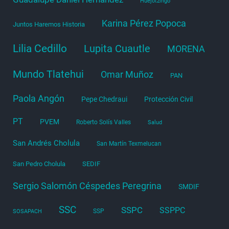
Huejotzingo
Karina Pérez Popoca
Juntos Haremos Historia
Lilia Cedillo
Lupita Cuautle
MORENA
Mundo Tlatehui
Omar Muñoz
PAN
Paola Angón
Pepe Chedraui
Protección Civil
PT
PVEM
Roberto Solís Valles
Salud
San Andrés Cholula
San Martín Texmelucan
San Pedro Cholula
SEDIF
Sergio Salomón Céspedes Peregrina
SMDIF
SSC
SSPC
SSPPC
SSP
SOSAPACH