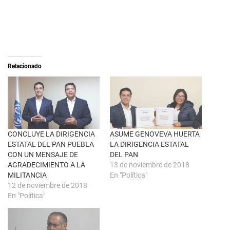
a
r
r
a
e
c
o
o
n
m
X
p
(
a
S
r
e
t
a
i
Relacionado
b
r
r
e
e
n
e
F
n
a
u
c
n
e
a
b
v
o
e
o
n
k
CONCLUYE LA DIRIGENCIA
ASUME GENOVEVA HUERTA
t
(
ESTATAL DEL PAN PUEBLA
LA DIRIGENCIA ESTATAL
a
S
n
e
CON UN MENSAJE DE
DEL PAN
a
a
AGRADECIMIENTO A LA
13 de noviembre de 2018
n
b
u
r
MILITANCIA
En "Política"
e
e
12 de noviembre de 2018
v
e
a
n
En "Política"
)
u
n
a
v
e