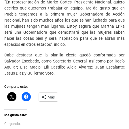
“En representación de Marko Cortes, Presidente Nacional, quiero
decirles que queremos trabajar en equipo. Me da gusto que en
Puebla tengamos a la primera mujer Gobernadora de Acción
Nacional, han sido muchos años los que se han luchado para que
las mujeres tengan más lugares. Estoy segura que Martha Erika
será una Gobernadora que demostrará que las mujeres saben
hacer las cosas bien y será inspiración para que se abran más
espacios en otros estados”, indicó.
Cabe destacar que la planilla electa quedó conformada por
Salvador Escobedo, como Secretario General, así como por Rocío
Aguilar; Elsa Macip; Lili Castillo; Alicia Álvarez; Juan Escalante;
Jesús Diaz y Guillermo Soto.
Comparte esto:
C
H
Más
l
a
i
z
c
c
k
l
t
i
Me gusta esto:
o
c
s
p
Cargando...
h
a