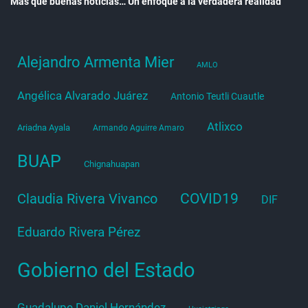
Más que buenas noticias… Un enfoque a la verdadera realidad
Alejandro Armenta Mier
AMLO
Angélica Alvarado Juárez
Antonio Teutli Cuautle
Atlixco
Ariadna Ayala
Armando Aguirre Amaro
BUAP
Chignahuapan
COVID19
Claudia Rivera Vivanco
DIF
Eduardo Rivera Pérez
Gobierno del Estado
Guadalupe Daniel Hernández