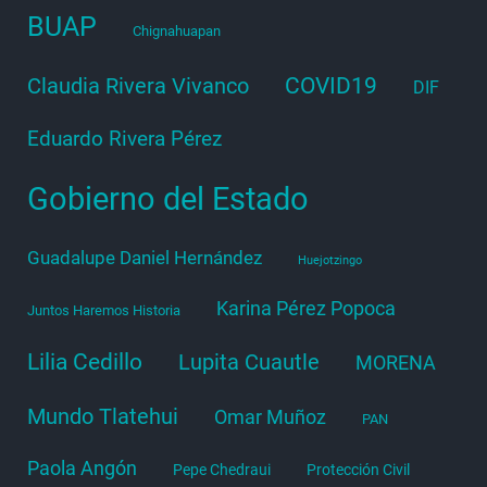
BUAP
Chignahuapan
COVID19
Claudia Rivera Vivanco
DIF
Eduardo Rivera Pérez
Gobierno del Estado
Guadalupe Daniel Hernández
Huejotzingo
Karina Pérez Popoca
Juntos Haremos Historia
Lilia Cedillo
Lupita Cuautle
MORENA
Mundo Tlatehui
Omar Muñoz
PAN
Paola Angón
Pepe Chedraui
Protección Civil