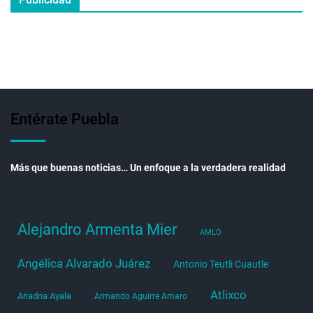
Entérate Puebla
Más que buenas noticias… Un enfoque a la verdadera realidad
Alejandro Armenta Mier
AMLO
Angélica Alvarado Juárez
Antonio Teutli Cuautle
Atlixco
Ariadna Ayala
Armando Aguirre Amaro