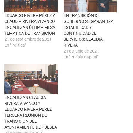
n
e
a
b
v
o
e
o
n
k
EDUARDO RIVERA PÉREZ Y
EN TRANSICIÓN DE
t
(
CLAUDIA RIVERA VIVANCO
GOBIERNO SE GARANTIZA
a
S
n
e
ENCABEZAN ÚLTIMA MESA
ESTABILIDAD Y
a
a
TEMÁTICA DE TRANSICIÓN
CONTINUIDAD DE
n
b
u
r
21 de septiembre de 2021
SERVICIOS: CLAUDIA
e
e
En "Política"
RIVERA
v
e
a
n
23 de junio de 2021
)
u
En "Puebla Capital"
n
a
v
e
n
t
a
n
a
n
u
ENCABEZAN CLAUDIA
e
RIVERA VIVANCO Y
v
a
EDUARDO RIVERA PÉREZ
)
TERCERA REUNIÓN DE
TRANSICIÓN DEL
AYUNTAMIENTO DE PUEBLA