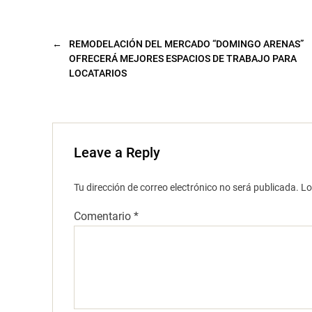
a
n
a
n
u
←
REMODELACIÓN DEL MERCADO “DOMINGO ARENAS”
e
v
OFRECERÁ MEJORES ESPACIOS DE TRABAJO PARA
a
LOCATARIOS
)
Leave a Reply
Tu dirección de correo electrónico no será publicada.
Lo
Comentario
*