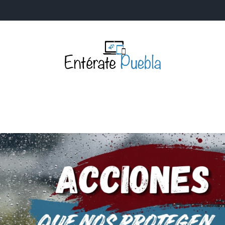
Entérate Puebla
Más que buenas noticias… Un enfoque a la verdader
S
NACIONALES
MUNDIALES
POLÍTICA
LEGISLATIV
IA Y TECNOLOGÍA
OPINIÓN
SOCIEDAD
ANUNCIOS