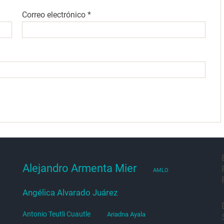
Correo electrónico
*
Alejandro Armenta Mier
AMLO
Angélica Alvarado Juárez
Antonio Teutli Cuautle
Ariadna Ayala