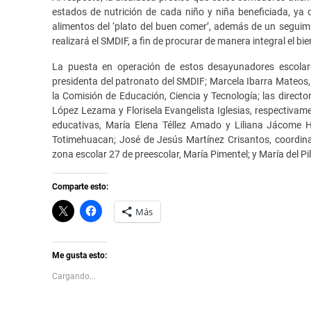
estados de nutrición de cada niño y niña beneficiada, ya
alimentos del ‘plato del buen comer’, además de un seguimi
realizará el SMDIF, a fin de procurar de manera integral el bie
La puesta en operación de estos desayunadores escolare
presidenta del patronato del SMDIF; Marcela Ibarra Mateos, 
la Comisión de Educación, Ciencia y Tecnología; las directo
López Lezama y Florisela Evangelista Iglesias, respectivame
educativas, María Elena Téllez Amado y Liliana Jácome H
Totimehuacan; José de Jesús Martínez Crisantos, coordina
zona escolar 27 de preescolar, María Pimentel; y María del Pil
Comparte esto:
C
H
Más
l
a
i
z
c
c
k
l
t
i
Me gusta esto:
o
c
s
p
Cargando...
h
a
a
r
r
a
e
c