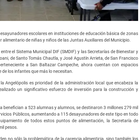
desayunadores escolares en instituciones de educación básica de zonas
ar alimentario de niñas y niños de las Juntas Auxiliares del Municipio.
 entre el Sistema Municipal DIF (SMDIF) y las Secretarías de Bienestar y
atoani, de Santo Tomás Chautla, y José Agustín Arrieta, de San Francisco
, perteneciente a San Baltazar Campeche, ahora cuentan con espacios
 de los infantes que más lo necesitan.
 la Angelópolis es prioridad de la administración local que encabeza la
ealizado un significativo esfuerzo de inversión para la construcción y
ora benefician a 523 alumnas y alumnos, se destinaron 3 millones 279 mil
Servicios Públicos, aumentando a 115 desayunadores de este tipo en todo
quipamiento de todos estos puntos de alimentación, la Secretaría de
mil pesos.
den no sólo la problemática de la carencia alimenticia, sino también los