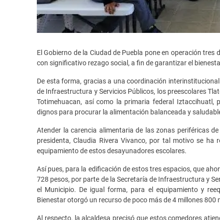
El Gobierno de la Ciudad de Puebla pone en operación tres 
con significativo rezago social, a fin de garantizar el bienest
De esta forma, gracias a una coordinación interinstitucional
de Infraestructura y Servicios Públicos, los preescolares Tl
Totimehuacan, así como la primaria federal Iztaccihuatl
dignos para procurar la alimentación balanceada y saludable
Atender la carencia alimentaria de las zonas periféricas de
presidenta, Claudia Rivera Vivanco, por tal motivo se ha r
equipamiento de estos desayunadores escolares.
Así pues, para la edificación de estos tres espacios, que ah
728 pesos, por parte de la Secretaría de Infraestructura y 
el Municipio. De igual forma, para el equipamiento y ree
Bienestar otorgó un recurso de poco más de 4 millones 800 
Al respecto, la alcaldesa precisó que estos comedores atien