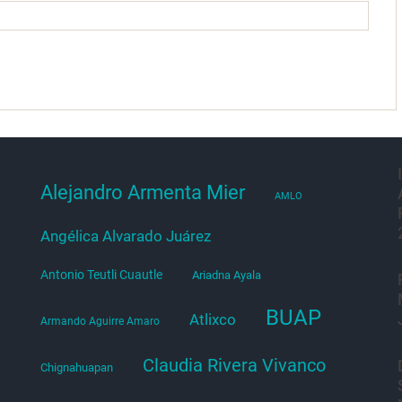
Alejandro Armenta Mier
AMLO
Angélica Alvarado Juárez
Antonio Teutli Cuautle
Ariadna Ayala
BUAP
Atlixco
Armando Aguirre Amaro
Claudia Rivera Vivanco
Chignahuapan