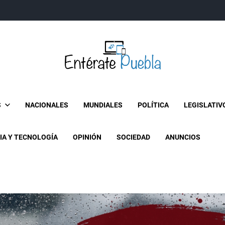
Entérate Puebla
Más que buenas noticias… Un enfoque a la verdader
S
NACIONALES
MUNDIALES
POLÍTICA
LEGISLATIV
IA Y TECNOLOGÍA
OPINIÓN
SOCIEDAD
ANUNCIOS