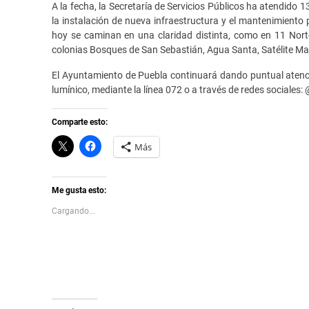
A la fecha, la Secretaría de Servicios Públicos ha atendido 
la instalación de nueva infraestructura y el mantenimiento p
hoy se caminan en una claridad distinta, como en 11 Nort
colonias Bosques de San Sebastián, Agua Santa, Satélite Mag
El Ayuntamiento de Puebla continuará dando puntual atenci
lumínico, mediante la línea 072 o a través de redes socia
Comparte esto:
C
H
Más
l
a
i
z
c
c
k
l
t
i
Me gusta esto:
o
c
s
p
Cargando...
h
a
a
r
r
a
e
c
o
o
n
m
X
p
(
a
S
r
e
t
a
i