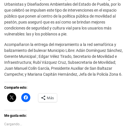
Urbanistas y Diseñadores Ambientales del Estado de Puebla, por lo
que celebró se impulsen este tipo de intervenciones en el espacio
público que ponen al centro de la política pública de movilidad al
peatón, pues aseguró que es así como se brindan mejores
condiciones de seguridad y cultura vial para los usuarios más
vulnerables: las y los poblanos a pie.
Acompañaron la entrega del mejoramiento a la red semafórica y
balizamiento del bulevar Municipio Libre: Adán Domínguez Sánchez,
Gerente Municipal ; Edgar Vélez Tirado, Secretario de Movilidad e
Infraestructura; Rubí Vázquez Cruz, Subsecretaria de Movilidad;
Juan Manuel Colín García, Presidente Auxiliar de San Baltazar
Campeche; y Mariana Capitán Hernández, Jefa de la Policía Zona 6.
Comparte esto:
C
H
Más
l
a
i
z
c
c
k
l
t
i
Me gusta esto:
o
c
s
p
Cargando...
h
a