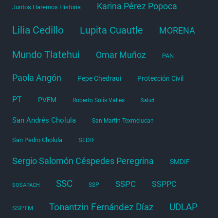
Karina Pérez Popoca
Juntos Haremos Historia
Lilia Cedillo
Lupita Cuautle
MORENA
Mundo Tlatehui
Omar Muñoz
PAN
Paola Angón
Pepe Chedraui
Protección Civil
PT
PVEM
Roberto Solís Valles
Salud
San Andrés Cholula
San Martín Texmelucan
San Pedro Cholula
SEDIF
Sergio Salomón Céspedes Peregrina
SMDIF
SSC
SSPC
SSPPC
SSP
SOSAPACH
Tonantzin Fernández Díaz
UDLAP
SSPTM