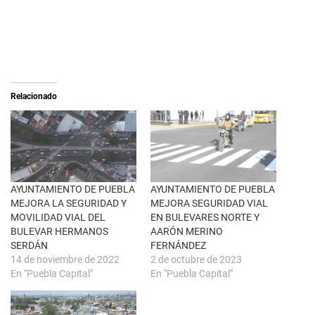
a
r
r
a
e
c
o
o
n
m
X
p
(
a
S
r
e
t
a
i
Relacionado
b
r
r
e
e
n
e
F
n
a
u
c
n
e
a
b
v
o
e
o
n
k
AYUNTAMIENTO DE PUEBLA
AYUNTAMIENTO DE PUEBLA
t
(
MEJORA LA SEGURIDAD Y
MEJORA SEGURIDAD VIAL
a
S
n
e
MOVILIDAD VIAL DEL
EN BULEVARES NORTE Y
a
a
BULEVAR HERMANOS
AARÓN MERINO
n
b
u
r
SERDÁN
FERNÁNDEZ
e
e
14 de noviembre de 2022
2 de octubre de 2023
v
e
a
n
En "Puebla Capital"
En "Puebla Capital"
)
u
n
a
v