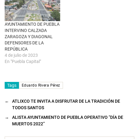
e
n
t
a
n
a
AYUNTAMIENTO DE PUEBLA
n
u
INTERVINO CALZADA
e
ZARAGOZA Y DIAGONAL
v
a
DEFENSORES DE LA
)
REPÚBLICA
4 de julio de 2023
En "Puebla Capital"
Tags
Eduardo Rivera Pérez
←
ATLIXCO TE INVITA A DISFRUTAR DE LA TRADICIÓN DE
TODOS SANTOS
→
ALISTA AYUNTAMIENTO DE PUEBLA OPERATIVO “DÍA DE
MUERTOS 2022”