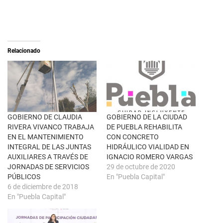
e
c
o
o
n
m
X
p
(
a
S
r
e
t
a
i
Relacionado
b
r
r
e
e
n
e
F
n
a
u
c
n
e
a
b
v
o
e
o
n
k
GOBIERNO DE CLAUDIA
GOBIERNO DE LA CIUDAD
t
(
RIVERA VIVANCO TRABAJA
DE PUEBLA REHABILITA
a
S
n
e
EN EL MANTENIMIENTO
CON CONCRETO
a
a
INTEGRAL DE LAS JUNTAS
HIDRÁULICO VIALIDAD EN
n
b
u
r
AUXILIARES A TRAVÉS DE
IGNACIO ROMERO VARGAS
e
e
JORNADAS DE SERVICIOS
29 de octubre de 2020
v
e
a
n
PÚBLICOS
En "Puebla Capital"
)
u
6 de diciembre de 2018
n
a
En "Puebla Capital"
v
e
n
t