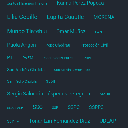
Karina Pérez Popoca
Juntos Haremos Historia
Lilia Cedillo
Lupita Cuautle
MORENA
Mundo Tlatehui
Omar Muñoz
PAN
Paola Angón
Pepe Chedraui
Protección Civil
PT
PVEM
Roberto Solís Valles
Salud
San Andrés Cholula
San Martín Texmelucan
San Pedro Cholula
SEDIF
Sergio Salomón Céspedes Peregrina
SMDIF
SSC
SSPC
SSPPC
SSP
SOSAPACH
Tonantzin Fernández Díaz
UDLAP
SSPTM