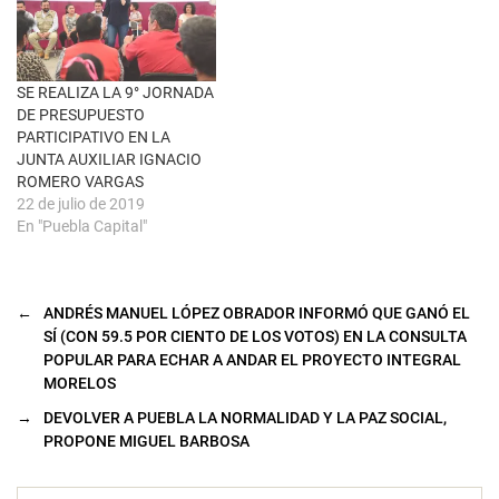
a
n
a
n
u
e
SE REALIZA LA 9° JORNADA
v
a
DE PRESUPUESTO
)
PARTICIPATIVO EN LA
JUNTA AUXILIAR IGNACIO
ROMERO VARGAS
22 de julio de 2019
En "Puebla Capital"
←
ANDRÉS MANUEL LÓPEZ OBRADOR INFORMÓ QUE GANÓ EL
SÍ (CON 59.5 POR CIENTO DE LOS VOTOS) EN LA CONSULTA
POPULAR PARA ECHAR A ANDAR EL PROYECTO INTEGRAL
MORELOS
→
DEVOLVER A PUEBLA LA NORMALIDAD Y LA PAZ SOCIAL,
PROPONE MIGUEL BARBOSA