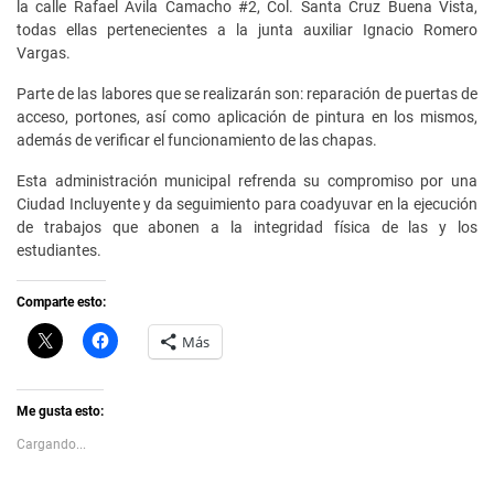
la calle Rafael Ávila Camacho #2, Col. Santa Cruz Buena Vista,
todas ellas pertenecientes a la junta auxiliar Ignacio Romero
Vargas.
Parte de las labores que se realizarán son: reparación de puertas de
acceso, portones, así como aplicación de pintura en los mismos,
además de verificar el funcionamiento de las chapas.
Esta administración municipal refrenda su compromiso por una
Ciudad Incluyente y da seguimiento para coadyuvar en la ejecución
de trabajos que abonen a la integridad física de las y los
estudiantes.
Comparte esto:
C
H
Más
l
a
i
z
c
c
k
l
t
i
Me gusta esto:
o
c
s
p
Cargando...
h
a
a
r
r
a