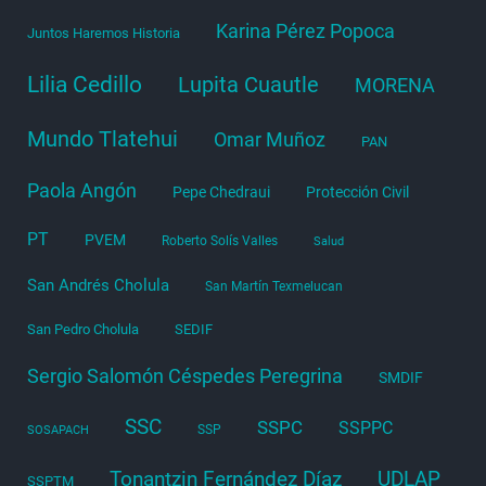
Karina Pérez Popoca
Juntos Haremos Historia
Lilia Cedillo
Lupita Cuautle
MORENA
Mundo Tlatehui
Omar Muñoz
PAN
Paola Angón
Pepe Chedraui
Protección Civil
PT
PVEM
Roberto Solís Valles
Salud
San Andrés Cholula
San Martín Texmelucan
San Pedro Cholula
SEDIF
Sergio Salomón Céspedes Peregrina
SMDIF
SSC
SSPC
SSPPC
SSP
SOSAPACH
Tonantzin Fernández Díaz
UDLAP
SSPTM