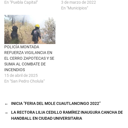
En "Puebla Capital"
3 de marzo de 2022
v
e
a
n
En "Municipios"
)
u
n
a
v
e
n
t
a
n
a
POLICÍA MONTADA
n
u
REFUERZA VIGILANCIA EN
e
EL CERRO ZAPOTECAS Y SE
v
a
SUMA AL COMBATE DE
)
INCENDIOS
15 de abril de 2025
En "San Pedro Cholula"
←
INICIA “FERIA DEL MOLE CUAUTLANCINGO 2022”
→
LA RECTORA LILIA CEDILLO RAMÍREZ INAUGURA CANCHA DE
HANDBALL EN CIUDAD UNIVERSITARIA