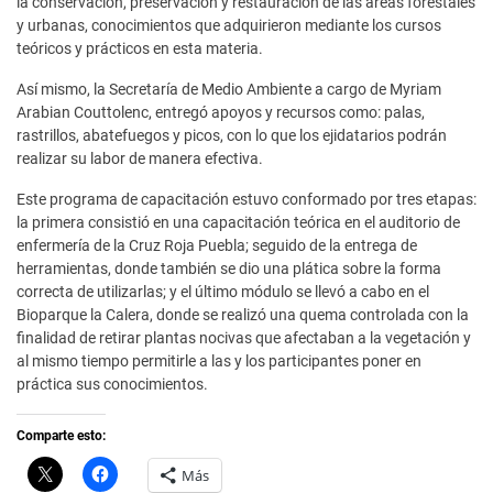
la conservación, preservación y restauración de las áreas forestales
y urbanas, conocimientos que adquirieron mediante los cursos
teóricos y prácticos en esta materia.
Así mismo, la Secretaría de Medio Ambiente a cargo de Myriam
Arabian Couttolenc, entregó apoyos y recursos como: palas,
rastrillos, abatefuegos y picos, con lo que los ejidatarios podrán
realizar su labor de manera efectiva.
Este programa de capacitación estuvo conformado por tres etapas:
la primera consistió en una capacitación teórica en el auditorio de
enfermería de la Cruz Roja Puebla; seguido de la entrega de
herramientas, donde también se dio una plática sobre la forma
correcta de utilizarlas; y el último módulo se llevó a cabo en el
Bioparque la Calera, donde se realizó una quema controlada con la
finalidad de retirar plantas nocivas que afectaban a la vegetación y
al mismo tiempo permitirle a las y los participantes poner en
práctica sus conocimientos.
Comparte esto:
C
H
Más
l
a