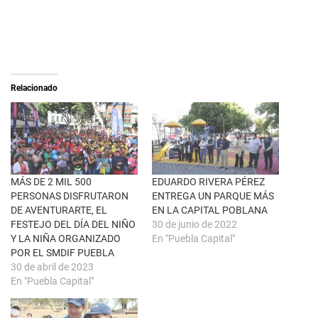
r
a
e
c
o
o
n
m
X
p
(
a
S
r
e
t
a
i
Relacionado
b
r
r
e
e
n
e
F
n
a
u
c
n
e
a
b
v
o
e
o
n
k
MÁS DE 2 MIL 500
EDUARDO RIVERA PÉREZ
t
(
PERSONAS DISFRUTARON
ENTREGA UN PARQUE MÁS
a
S
n
e
DE AVENTURARTE, EL
EN LA CAPITAL POBLANA
a
a
FESTEJO DEL DÍA DEL NIÑO
30 de junio de 2022
n
b
u
r
Y LA NIÑA ORGANIZADO
En "Puebla Capital"
e
e
POR EL SMDIF PUEBLA
v
e
a
n
30 de abril de 2023
)
u
En "Puebla Capital"
n
a
v
e