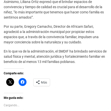
Asimismo, Liliana Ortiz expresó que el brindar espacios de
convivencia y tiempo de calidad es crucial para el desarrollo de la
niñez, “lo más importante que tenemos que hacer como familia es
sentirnos amados”.
Por su parte, Gregory Camacho, Director de Africam Safari,
agradeció a la administración municipal por propiciar estos
espacios que, a través de la convivencia familiar, impulsen una
mayor conciencia sobre la naturaleza y su cuidado.
En lo que va de la administración, el SMDIF ha brindado servicios de
salud física y mental, atención jurídica y fortalecimiento familiar en
beneficio de al menos 13 mil familias poblanas.
Comparte esto:
C
H
Más
l
a
i
z
c
c
k
l
t
i
Me gusta esto:
o
c
s
p
Cargando...
h
a
a
r