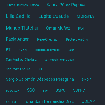
Karina Pérez Popoca
Juntos Haremos Historia
Lilia Cedillo
Lupita Cuautle
MORENA
Mundo Tlatehui
Omar Muñoz
PAN
Paola Angón
Pepe Chedraui
Protección Civil
PT
PVEM
Roberto Solís Valles
Salud
San Andrés Cholula
San Martín Texmelucan
San Pedro Cholula
SEDIF
Sergio Salomón Céspedes Peregrina
SMDIF
SSC
SSPC
SSPPC
SSP
SOSAPACH
Tonantzin Fernández Díaz
UDLAP
SSPTM