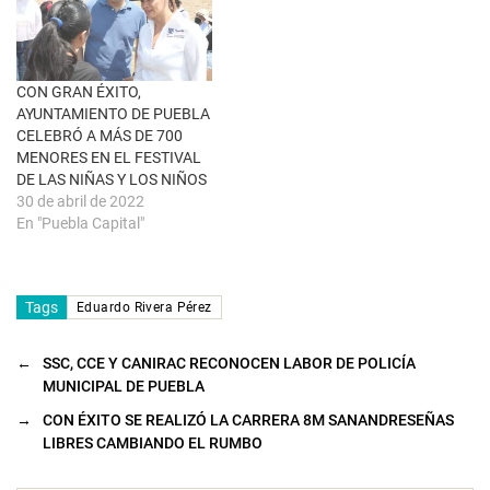
n
t
a
n
a
n
u
CON GRAN ÉXITO,
e
AYUNTAMIENTO DE PUEBLA
v
a
CELEBRÓ A MÁS DE 700
)
MENORES EN EL FESTIVAL
DE LAS NIÑAS Y LOS NIÑOS
30 de abril de 2022
En "Puebla Capital"
Tags
Eduardo Rivera Pérez
←
SSC, CCE Y CANIRAC RECONOCEN LABOR DE POLICÍA
MUNICIPAL DE PUEBLA
→
CON ÉXITO SE REALIZÓ LA CARRERA 8M SANANDRESEÑAS
LIBRES CAMBIANDO EL RUMBO