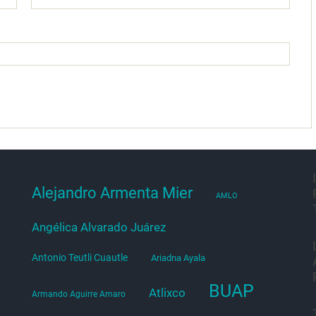
Alejandro Armenta Mier
AMLO
Angélica Alvarado Juárez
Antonio Teutli Cuautle
Ariadna Ayala
BUAP
Atlixco
Armando Aguirre Amaro