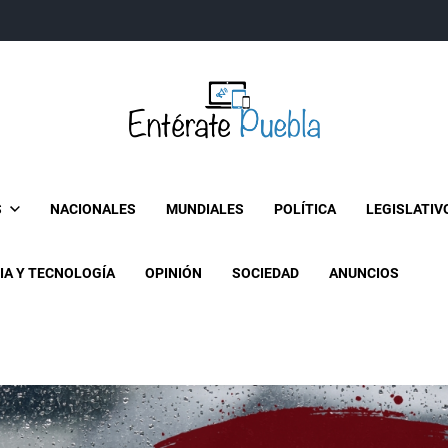
Entérate Puebla
Más que buenas noticias… Un enfoque a la verdader
S
NACIONALES
MUNDIALES
POLÍTICA
LEGISLATIV
IA Y TECNOLOGÍA
OPINIÓN
SOCIEDAD
ANUNCIOS