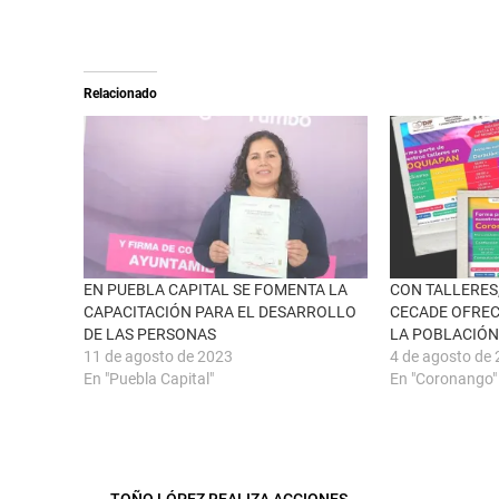
n
m
X
p
(
a
S
r
e
t
a
i
Relacionado
b
r
r
e
e
n
e
F
n
a
u
c
n
e
a
b
v
o
e
o
n
k
t
(
a
S
n
e
EN PUEBLA CAPITAL SE FOMENTA LA
CON TALLERES,
a
a
CAPACITACIÓN PARA EL DESARROLLO
CECADE OFREC
n
b
u
r
DE LAS PERSONAS
LA POBLACIÓ
e
e
11 de agosto de 2023
4 de agosto de
v
e
a
n
En "Puebla Capital"
En "Coronango"
)
u
n
a
v
e
n
t
a
←
TOÑO LÓPEZ REALIZA ACCIONES