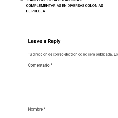
n
a
COMPLEMENTARIAS EN DIVERSAS COLONIAS
n
u
DE PUEBLA
e
v
a
)
Leave a Reply
Tu dirección de correo electrónico no será publicada.
Lo
Comentario
*
Nombre
*