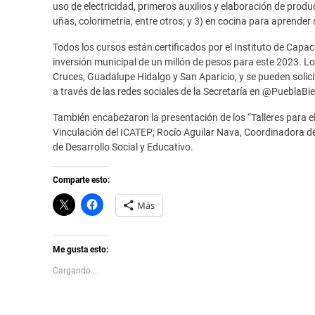
uso de electricidad, primeros auxilios y elaboración de produc
uñas, colorimetría, entre otros; y 3) en cocina para aprender
Todos los cursos están certificados por el Instituto de Cap
inversión municipal de un millón de pesos para este 2023. 
Cruces, Guadalupe Hidalgo y San Aparicio, y se pueden solici
a través de las redes sociales de la Secretaría en @PueblaBi
También encabezaron la presentación de los “Talleres para e
Vinculación del ICATEP; Rocío Aguilar Nava, Coordinadora de
de Desarrollo Social y Educativo.
Comparte esto:
C
H
Más
l
a
i
z
c
c
k
l
t
i
Me gusta esto:
o
c
s
p
Cargando...
h
a
a
r
r
a
e
c
o
o