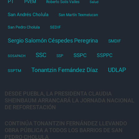
PT
PVEM
Roberto Solís Valles
Salud
San Andrés Cholula
San Martín Texmelucan
San Pedro Cholula
SEDIF
Sergio Salomón Céspedes Peregrina
SMDIF
SSC
SSPC
SSPPC
SSP
SOSAPACH
Tonantzin Fernández Díaz
UDLAP
SSPTM
DESDE PUEBLA, LA PRESIDENTA CLAUDIA
SHEINBAUM ARRANCARÁ LA JORNADA NACIONAL
DE REFORESTACIÓN
CONTINÚA TONANTZIN FERNÁNDEZ LLEVANDO
OBRA PÚBLICA A TODOS LOS BARRIOS DE SAN
PEDRO CHOLULA