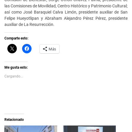
las Comisiones de Movilidad, Centro Histórico y Patrimonio Cultural;
así como José Baraquiel Calva Limón, presidente auxiliar de San
Felipe Hueyotlipan y Abraham Alejandro Pérez Pérez, presidente
auxiliar de La Resurrección.
Comparte esto:
C
H
Más
l
a
i
z
c
c
k
l
t
i
Me gusta esto:
o
c
s
p
Cargando...
h
a
a
r
r
a
e
c
o
o
n
m
X
p
(
a
S
r
e
t
a
i
Relacionado
b
r
r
e
e
n
e
F