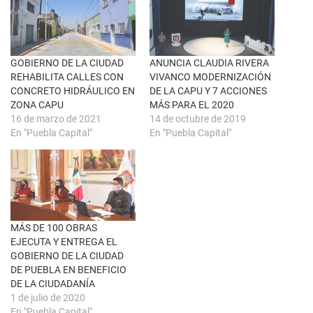
n
a
u
c
n
e
a
b
v
o
e
o
n
k
GOBIERNO DE LA CIUDAD
ANUNCIA CLAUDIA RIVERA
t
(
REHABILITA CALLES CON
VIVANCO MODERNIZACIÓN
a
S
n
e
CONCRETO HIDRÁULICO EN
DE LA CAPU Y 7 ACCIONES
a
a
ZONA CAPU
MÁS PARA EL 2020
n
b
u
r
16 de marzo de 2021
14 de octubre de 2019
e
e
En "Puebla Capital"
En "Puebla Capital"
v
e
a
n
)
u
n
a
v
e
n
t
a
n
MÁS DE 100 OBRAS
a
EJECUTA Y ENTREGA EL
n
u
GOBIERNO DE LA CIUDAD
e
DE PUEBLA EN BENEFICIO
v
a
DE LA CIUDADANÍA
)
1 de julio de 2020
En "Puebla Capital"