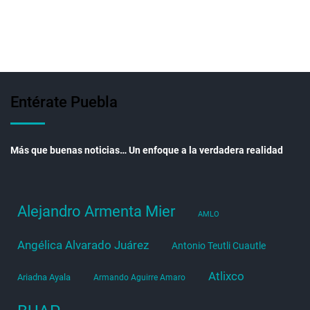
Entérate Puebla
Más que buenas noticias… Un enfoque a la verdadera realidad
Alejandro Armenta Mier
AMLO
Angélica Alvarado Juárez
Antonio Teutli Cuautle
Atlixco
Ariadna Ayala
Armando Aguirre Amaro