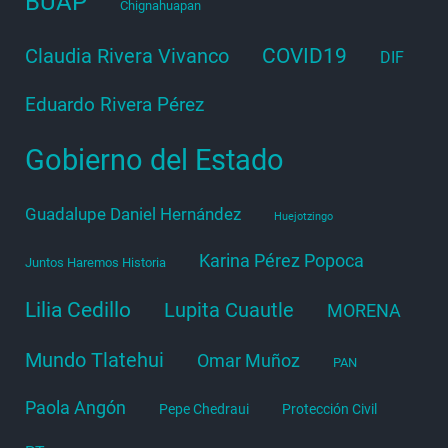
BUAP
Chignahuapan
COVID19
Claudia Rivera Vivanco
DIF
Eduardo Rivera Pérez
Gobierno del Estado
Guadalupe Daniel Hernández
Huejotzingo
Karina Pérez Popoca
Juntos Haremos Historia
Lilia Cedillo
Lupita Cuautle
MORENA
Mundo Tlatehui
Omar Muñoz
PAN
Paola Angón
Pepe Chedraui
Protección Civil