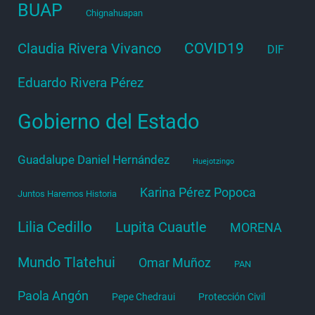
BUAP
Chignahuapan
COVID19
Claudia Rivera Vivanco
DIF
Eduardo Rivera Pérez
Gobierno del Estado
Guadalupe Daniel Hernández
Huejotzingo
Karina Pérez Popoca
Juntos Haremos Historia
Lilia Cedillo
Lupita Cuautle
MORENA
Mundo Tlatehui
Omar Muñoz
PAN
Paola Angón
Pepe Chedraui
Protección Civil