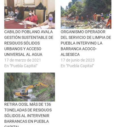
e
n
e
F
n
a
u
c
n
e
a
b
v
o
e
o
n
k
CABILDO POBLANO AVALA
ORGANISMO OPERADOR
t
(
GESTIÓN SUSTENTABLE DE
DEL SERVICIO DE LIMPIA DE
a
S
n
e
RESIDUOS SÓLIDOS
PUEBLA INTERVINO LA
a
a
URBANOS Y ACCESO
BARRANCA ACOCO-
n
b
u
r
UNIVERSAL AL AGUA
ALSESECA
e
e
17 de marzo de 2021
17 de junio de 2023
v
e
a
n
En "Puebla Capital"
En "Puebla Capital"
)
u
n
a
v
e
n
t
a
n
a
RETIRA OOSL MÁS DE 136
n
u
TONELADAS DE RESIDUOS
e
SÓLIDOS AL INTERVENIR
v
a
BARRANCAS EN PUEBLA
)