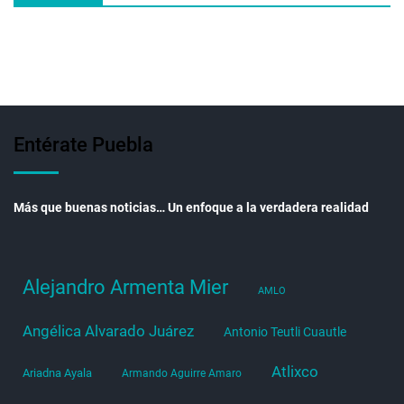
Entérate Puebla
Más que buenas noticias… Un enfoque a la verdadera realidad
Alejandro Armenta Mier
AMLO
Angélica Alvarado Juárez
Antonio Teutli Cuautle
Atlixco
Ariadna Ayala
Armando Aguirre Amaro