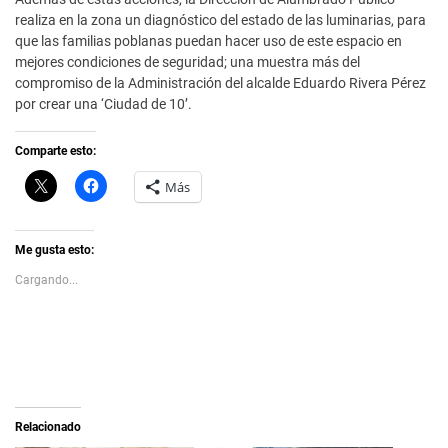
realiza en la zona un diagnóstico del estado de las luminarias, para
que las familias poblanas puedan hacer uso de este espacio en
mejores condiciones de seguridad; una muestra más del
compromiso de la Administración del alcalde Eduardo Rivera Pérez
por crear una ‘Ciudad de 10’.
Comparte esto:
C
H
Más
l
a
i
z
c
c
k
l
t
i
Me gusta esto:
o
c
s
p
Cargando...
h
a
a
r
r
a
e
c
o
o
n
m
X
p
(
a
S
r
e
t
a
i
Relacionado
b
r
r
e