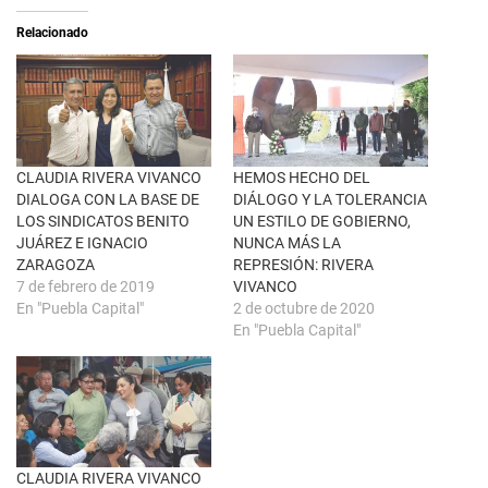
e
t
a
i
Relacionado
b
r
r
e
e
n
e
F
n
a
u
c
n
e
a
b
v
o
e
o
n
k
CLAUDIA RIVERA VIVANCO
HEMOS HECHO DEL
t
(
DIALOGA CON LA BASE DE
DIÁLOGO Y LA TOLERANCIA
a
S
n
e
LOS SINDICATOS BENITO
UN ESTILO DE GOBIERNO,
a
a
JUÁREZ E IGNACIO
NUNCA MÁS LA
n
b
u
r
ZARAGOZA
REPRESIÓN: RIVERA
e
e
7 de febrero de 2019
VIVANCO
v
e
a
n
En "Puebla Capital"
2 de octubre de 2020
)
u
En "Puebla Capital"
n
a
v
e
n
t
a
n
a
n
u
CLAUDIA RIVERA VIVANCO