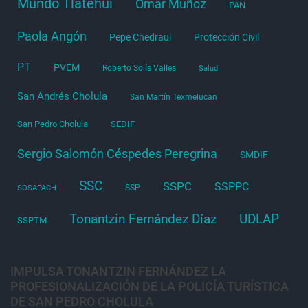
Mundo Tlatehui
Omar Muñoz
PAN
Paola Angón
Pepe Chedraui
Protección Civil
PT
PVEM
Roberto Solís Valles
Salud
San Andrés Cholula
San Martín Texmelucan
San Pedro Cholula
SEDIF
Sergio Salomón Céspedes Peregrina
SMDIF
SSC
SSPC
SSPPC
SSP
SOSAPACH
Tonantzin Fernández Díaz
UDLAP
SSPTM
IMPULSA TONANTZIN FERNÁNDEZ LA
PROFESIONALIZACIÓN DE LA POLICÍA TURÍSTICA
DE SAN PEDRO CHOLULA