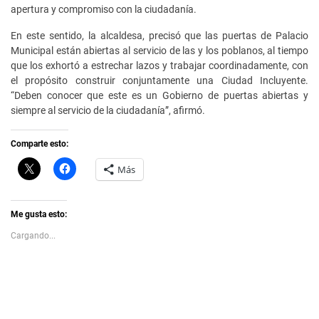
apertura y compromiso con la ciudadanía.
En este sentido, la alcaldesa, precisó que las puertas de Palacio
Municipal están abiertas al servicio de las y los poblanos, al tiempo
que los exhortó a estrechar lazos y trabajar coordinadamente, con
el propósito construir conjuntamente una Ciudad Incluyente.
“Deben conocer que este es un Gobierno de puertas abiertas y
siempre al servicio de la ciudadanía”, afirmó.
Comparte esto:
C
H
Más
l
a
i
z
c
c
k
l
t
i
Me gusta esto:
o
c
s
p
Cargando...
h
a
a
r
r
a
e
c
o
o
n
m
X
p
(
a
S
r