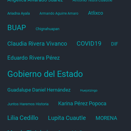
Antonio Teutli Cuautle
Atlixco
Ariadna Ayala
Armando Aguirre Amaro
BUAP
Chignahuapan
COVID19
Claudia Rivera Vivanco
DIF
Eduardo Rivera Pérez
Gobierno del Estado
Guadalupe Daniel Hernández
Huejotzingo
Karina Pérez Popoca
Juntos Haremos Historia
Lilia Cedillo
Lupita Cuautle
MORENA