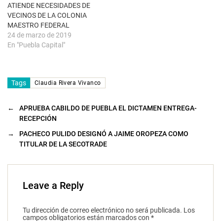
e
ATIENDE NECESIDADES DE
v
a
VECINOS DE LA COLONIA
)
MAESTRO FEDERAL
24 de marzo de 2019
En "Puebla Capital"
Tags
Claudia Rivera Vivanco
←
APRUEBA CABILDO DE PUEBLA EL DICTAMEN ENTREGA-
RECEPCIÓN
→
PACHECO PULIDO DESIGNÓ A JAIME OROPEZA COMO
TITULAR DE LA SECOTRADE
Leave a Reply
Tu dirección de correo electrónico no será publicada.
Los
campos obligatorios están marcados con
*