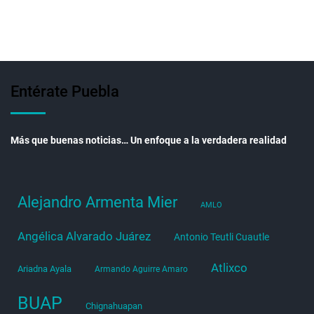
Entérate Puebla
Más que buenas noticias… Un enfoque a la verdadera realidad
Alejandro Armenta Mier
AMLO
Angélica Alvarado Juárez
Antonio Teutli Cuautle
Atlixco
Ariadna Ayala
Armando Aguirre Amaro
BUAP
Chignahuapan