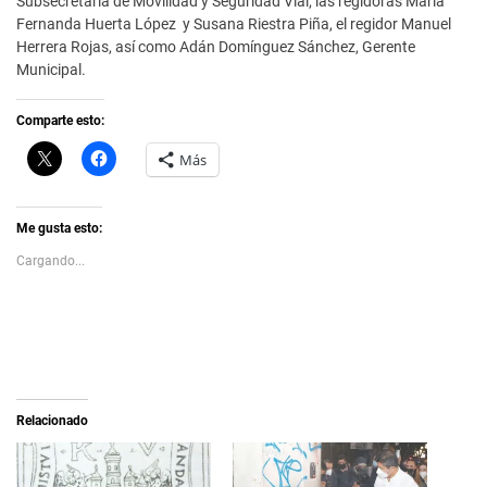
Subsecretaria de Movilidad y Seguridad Vial; las regidoras María
Fernanda Huerta López y Susana Riestra Piña, el regidor Manuel
Herrera Rojas, así como Adán Domínguez Sánchez, Gerente
Municipal.
Comparte esto:
C
H
Más
l
a
i
z
c
c
k
l
t
i
Me gusta esto:
o
c
s
p
Cargando...
h
a
a
r
r
a
e
c
o
o
n
m
X
p
(
a
S
r
e
t
a
i
Relacionado
b
r
r
e
e
n
e
F
n
a