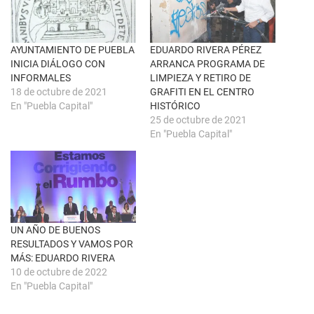
u
c
n
e
a
b
v
o
e
o
n
k
AYUNTAMIENTO DE PUEBLA
EDUARDO RIVERA PÉREZ
t
(
INICIA DIÁLOGO CON
ARRANCA PROGRAMA DE
a
S
n
e
INFORMALES
LIMPIEZA Y RETIRO DE
a
a
18 de octubre de 2021
GRAFITI EN EL CENTRO
n
b
u
r
En "Puebla Capital"
HISTÓRICO
e
e
25 de octubre de 2021
v
e
a
n
En "Puebla Capital"
)
u
n
a
v
e
n
t
a
n
a
UN AÑO DE BUENOS
n
u
RESULTADOS Y VAMOS POR
e
MÁS: EDUARDO RIVERA
v
a
10 de octubre de 2022
)
En "Puebla Capital"