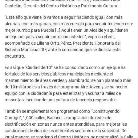
Castelán, Gerente del Centro Histórico y Patrimonio Cultural.
“Este año que viene lo vamos a seguir haciendo igual, con más
alegrías, con más ganas, con más energía para seguir teniendo este
mejor Rumbo para Puebla […] Aquí tienen un Alcalde y aquí tienen
un equipo que va seguir junto con ustedes”, expresó el edil,
acompañado de Liliana Ortiz Pérez, Presidenta Honoraria del
Sistema Municipal DIF, ante la comunidad que se dio cita este
encuentro.
Es así que “Ciudad de 10” se ha consolidado como un eje que ha
fortalecido los servicios públicos municipales mediante el
mantenimiento de áreas verdes y alumbrado, se han plantado más
de 19 mil árboles a través del programa Aire Joven y se ha hecho
equipo con la ciudadanía para esterilizar y vacunar a miles de
mascotas, inculcando una cultura de tenencia responsable.
También se implementaron programas como “Construyendo
Contigo”, 1,000 calles, Bacheo, la ampliación de redes de
electrificación en zonas nunca antes atendidas, para mejorar las
condiciones de vida de los diferentes sectores de la sociedad. De
igual manera se reordenó el Centro Histórico, se peatonalizó la Calle