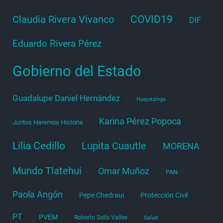
COVID19
Claudia Rivera Vivanco
DIF
Eduardo Rivera Pérez
Gobierno del Estado
Guadalupe Daniel Hernández
Huejotzingo
Karina Pérez Popoca
Juntos Haremos Historia
Lilia Cedillo
Lupita Cuautle
MORENA
Mundo Tlatehui
Omar Muñoz
PAN
Paola Angón
Pepe Chedraui
Protección Civil
PT
PVEM
Roberto Solís Valles
Salud