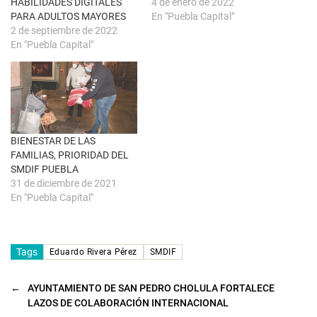
u
r
HABILIDADES DIGITALES
4 de enero de 2022
e
e
PARA ADULTOS MAYORES
En "Puebla Capital"
v
e
a
n
2 de septiembre de 2022
)
u
En "Puebla Capital"
n
a
v
e
n
t
a
n
a
n
u
BIENESTAR DE LAS
e
FAMILIAS, PRIORIDAD DEL
v
a
SMDIF PUEBLA
)
31 de diciembre de 2021
En "Puebla Capital"
Tags
Eduardo Rivera Pérez
SMDIF
←
AYUNTAMIENTO DE SAN PEDRO CHOLULA FORTALECE
LAZOS DE COLABORACIÓN INTERNACIONAL