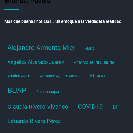
Entérate Puebla
Más que buenas noticias… Un enfoque a la verdadera realidad
Alejandro Armenta Mier
AMLO
Angélica Alvarado Juárez
Antonio Teutli Cuautle
Atlixco
Ariadna Ayala
Armando Aguirre Amaro
BUAP
Chignahuapan
COVID19
Claudia Rivera Vivanco
DIF
Eduardo Rivera Pérez