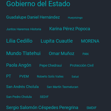
Gobierno del Estado
Guadalupe Daniel Hernández
Huejotzingo
Karina Pérez Popoca
Juntos Haremos Historia
Lilia Cedillo
Lupita Cuautle
MORENA
Mundo Tlatehui
Omar Muñoz
PAN
Paola Angón
Pepe Chedraui
Protección Civil
PT
PVEM
Roberto Solís Valles
Salud
San Andrés Cholula
San Martín Texmelucan
San Pedro Cholula
SEDIF
Sergio Salomón Céspedes Peregrina
SMDIF