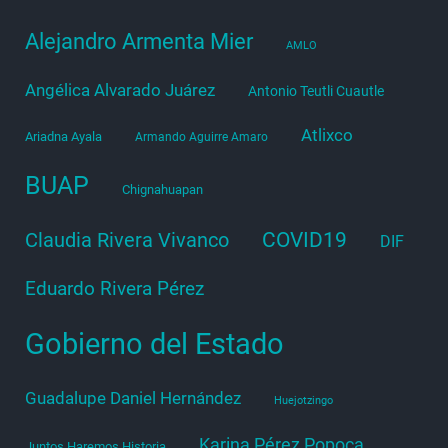
Alejandro Armenta Mier
AMLO
Angélica Alvarado Juárez
Antonio Teutli Cuautle
Atlixco
Ariadna Ayala
Armando Aguirre Amaro
BUAP
Chignahuapan
COVID19
Claudia Rivera Vivanco
DIF
Eduardo Rivera Pérez
Gobierno del Estado
Guadalupe Daniel Hernández
Huejotzingo
Karina Pérez Popoca
Juntos Haremos Historia