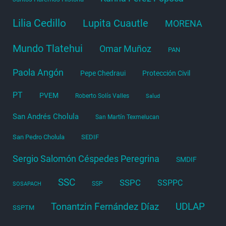
Lilia Cedillo
Lupita Cuautle
MORENA
Mundo Tlatehui
Omar Muñoz
PAN
Paola Angón
Pepe Chedraui
Protección Civil
PT
PVEM
Roberto Solís Valles
Salud
San Andrés Cholula
San Martín Texmelucan
San Pedro Cholula
SEDIF
Sergio Salomón Céspedes Peregrina
SMDIF
SSC
SSPC
SSPPC
SSP
SOSAPACH
Tonantzin Fernández Díaz
UDLAP
SSPTM