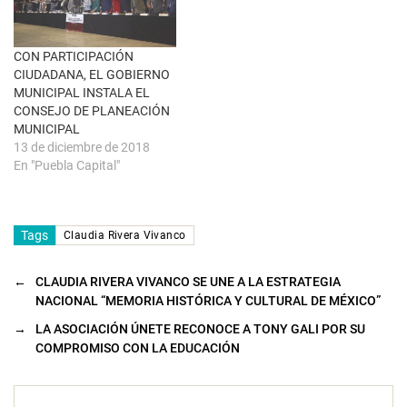
n
t
a
n
a
CON PARTICIPACIÓN
n
u
CIUDADANA, EL GOBIERNO
e
MUNICIPAL INSTALA EL
v
a
CONSEJO DE PLANEACIÓN
)
MUNICIPAL
13 de diciembre de 2018
En "Puebla Capital"
Tags
Claudia Rivera Vivanco
←
CLAUDIA RIVERA VIVANCO SE UNE A LA ESTRATEGIA
NACIONAL “MEMORIA HISTÓRICA Y CULTURAL DE MÉXICO”
→
LA ASOCIACIÓN ÚNETE RECONOCE A TONY GALI POR SU
COMPROMISO CON LA EDUCACIÓN