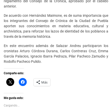
reglamento del Consejo de la Crónica, aprobado por el cabildo
anterior.
De acuerdo con Hernández Maimone, es de suma importancia que
los integrantes del Consejo de Crónica de la Ciudad de Puebla
aporten sus conocimientos en materia educativa, cultural y
archivística, para reforzar los lazos de identidad de los poblanos a
través de la memoria histórica.
En este encuentro además de Salazar Andreu participaron los
cronistas Arturo Córdova Durana, Carlos Contreras Cruz, Emma
García Palacios, Ignacio Ibarra Pedraza, Pilar Pacheco Zamudio y
Rodolfo Pacheco Pulido.
Comparte esto:
C
H
Más
l
a
i
z
c
c
k
l
t
i
Me gusta esto:
o
c
s
p
Cargando...
h
a
a
r