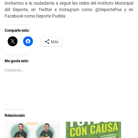
Invitamos a la ciudadanía a seguir las redes del Instituto Municipal
del Deporte, en Twitter e Instagram como @DeportePue y en
Facebook como Deporte Puebla.
Comparte esto:
C
H
Más
l
a
i
z
c
c
k
l
t
i
Me gusta esto:
o
c
s
p
Cargando...
h
a
a
r
r
a
e
c
o
o
n
m
X
p
(
a
S
r
e
t
a
i
Relacionado
b
r
r
e
e
n
e
F
n
a
u
c