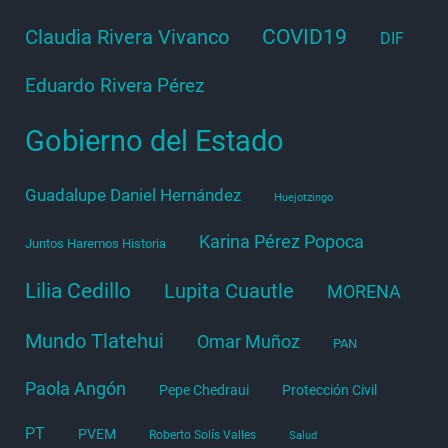
COVID19
Claudia Rivera Vivanco
DIF
Eduardo Rivera Pérez
Gobierno del Estado
Guadalupe Daniel Hernández
Huejotzingo
Karina Pérez Popoca
Juntos Haremos Historia
Lilia Cedillo
Lupita Cuautle
MORENA
Mundo Tlatehui
Omar Muñoz
PAN
Paola Angón
Pepe Chedraui
Protección Civil
PT
PVEM
Roberto Solís Valles
Salud