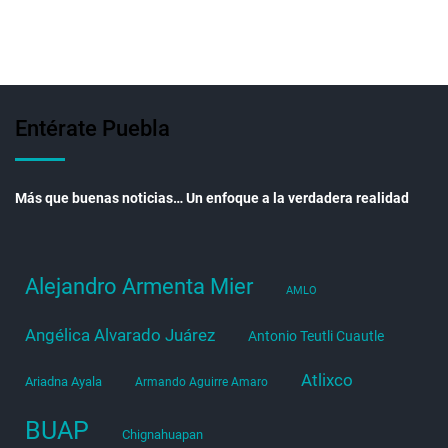
Entérate Puebla
Más que buenas noticias… Un enfoque a la verdadera realidad
Alejandro Armenta Mier
AMLO
Angélica Alvarado Juárez
Antonio Teutli Cuautle
Atlixco
Ariadna Ayala
Armando Aguirre Amaro
BUAP
Chignahuapan