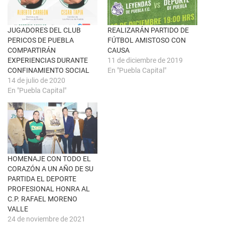
n
e
a
b
v
o
e
o
n
k
JUGADORES DEL CLUB
REALIZARÁN PARTIDO DE
t
(
PERICOS DE PUEBLA
FÚTBOL AMISTOSO CON
a
S
n
e
COMPARTIRÁN
CAUSA
a
a
EXPERIENCIAS DURANTE
11 de diciembre de 2019
n
b
u
r
CONFINAMIENTO SOCIAL
En "Puebla Capital"
e
e
14 de julio de 2020
v
e
a
n
En "Puebla Capital"
)
u
n
a
v
e
n
t
a
n
a
HOMENAJE CON TODO EL
n
u
CORAZÓN A UN AÑO DE SU
e
PARTIDA EL DEPORTE
v
a
PROFESIONAL HONRA AL
)
C.P. RAFAEL MORENO
VALLE
24 de noviembre de 2021