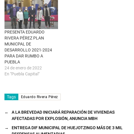
a
v
e
n
t
a
n
a
PRESENTA EDUARDO
n
u
RIVERA PÉREZ PLAN
e
MUNICPAL DE
v
a
DESARROLLO 2021-2024
)
PARA DAR RUMBO A
PUEBLA
24 de enero de 2022
En "Puebla Capital"
Tags
Eduardo Rivera Pérez
←
A LA BREVEDAD INICIARÁ REPARACIÓN DE VIVIENDAS
AFECTADAS POR EXPLOSIÓN, ANUNCIA MBH
→
ENTREGA DIF MUNICIPAL DE HUEJOTZINGO MÁS DE 3 MIL