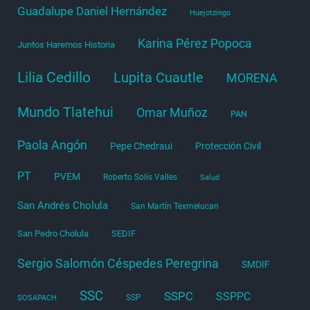
Guadalupe Daniel Hernández
Huejotzingo
Karina Pérez Popoca
Juntos Haremos Historia
Lilia Cedillo
Lupita Cuautle
MORENA
Mundo Tlatehui
Omar Muñoz
PAN
Paola Angón
Pepe Chedraui
Protección Civil
PT
PVEM
Roberto Solís Valles
Salud
San Andrés Cholula
San Martín Texmelucan
San Pedro Cholula
SEDIF
Sergio Salomón Céspedes Peregrina
SMDIF
SSC
SSPC
SSPPC
SSP
SOSAPACH