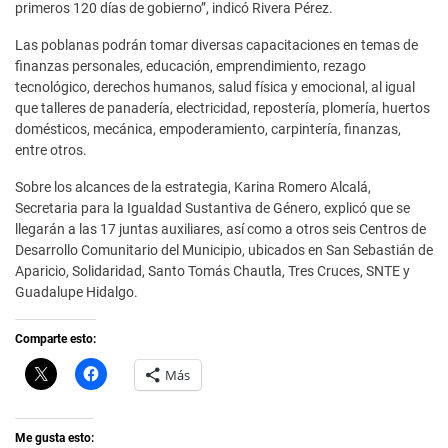
primeros 120 días de gobierno”, indicó Rivera Pérez.
Las poblanas podrán tomar diversas capacitaciones en temas de
finanzas personales, educación, emprendimiento, rezago
tecnológico, derechos humanos, salud física y emocional, al igual
que talleres de panadería, electricidad, repostería, plomería, huertos
domésticos, mecánica, empoderamiento, carpintería, finanzas,
entre otros.
Sobre los alcances de la estrategia, Karina Romero Alcalá,
Secretaria para la Igualdad Sustantiva de Género, explicó que se
llegarán a las 17 juntas auxiliares, así como a otros seis Centros de
Desarrollo Comunitario del Municipio, ubicados en San Sebastián de
Aparicio, Solidaridad, Santo Tomás Chautla, Tres Cruces, SNTE y
Guadalupe Hidalgo.
Comparte esto:
C
H
Más
l
a
i
z
c
c
k
l
t
i
Me gusta esto: