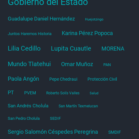
Gobierno del Estado
Guadalupe Daniel Hernández
Huejotzingo
Karina Pérez Popoca
Juntos Haremos Historia
Lilia Cedillo
Lupita Cuautle
MORENA
Mundo Tlatehui
Omar Muñoz
PAN
Paola Angón
Pepe Chedraui
Protección Civil
PT
PVEM
Roberto Solís Valles
Salud
San Andrés Cholula
San Martín Texmelucan
San Pedro Cholula
SEDIF
Sergio Salomón Céspedes Peregrina
SMDIF