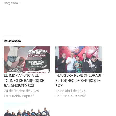
s
p
Cargando...
h
a
a
r
r
a
e
c
o
o
n
m
X
p
(
a
S
r
e
t
a
i
Relacionado
b
r
r
e
e
n
e
F
n
a
u
c
n
e
a
b
v
o
e
o
n
k
EL IMDP ANUNCIA EL
INAUGURA PEPE CHEDRAUI
t
(
TORNEO DE BARRIOS DE
EL TORNEO DE BARRIOS DE
a
S
n
e
BALONCESTO 3X3
BOX
a
a
24 de febrero de 2025
26 de abril de 2025
n
b
u
r
En "Puebla Capital"
En "Puebla Capital"
e
e
v
e
a
n
)
u
n