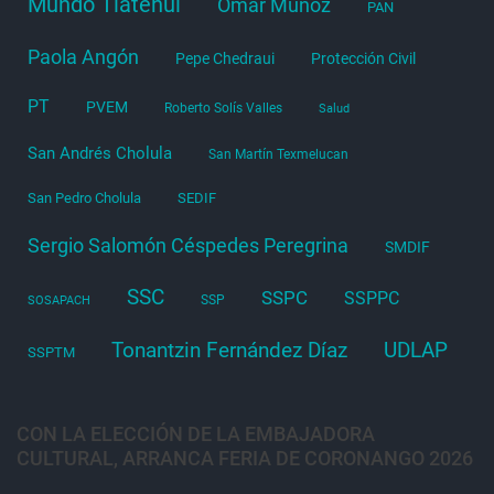
Mundo Tlatehui
Omar Muñoz
PAN
Paola Angón
Pepe Chedraui
Protección Civil
PT
PVEM
Roberto Solís Valles
Salud
San Andrés Cholula
San Martín Texmelucan
San Pedro Cholula
SEDIF
Sergio Salomón Céspedes Peregrina
SMDIF
SSC
SSPC
SSPPC
SSP
SOSAPACH
Tonantzin Fernández Díaz
UDLAP
SSPTM
CON LA ELECCIÓN DE LA EMBAJADORA
CULTURAL, ARRANCA FERIA DE CORONANGO 2026