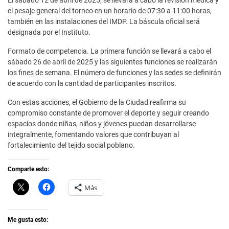
El sábado 12 de abril de 2025, se llevará a cabo la revisión médica y
el pesaje general del torneo en un horario de 07:30 a 11:00 horas,
también en las instalaciones del IMDP. La báscula oficial será
designada por el Instituto.
Formato de competencia. La primera función se llevará a cabo el
sábado 26 de abril de 2025 y las siguientes funciones se realizarán
los fines de semana. El número de funciones y las sedes se definirán
de acuerdo con la cantidad de participantes inscritos.
Con estas acciones, el Gobierno de la Ciudad reafirma su
compromiso constante de promover el deporte y seguir creando
espacios donde niñas, niños y jóvenes puedan desarrollarse
integralmente, fomentando valores que contribuyan al
fortalecimiento del tejido social poblano.
Comparte esto:
C
H
Más
l
a
i
z
c
c
k
l
t
i
Me gusta esto:
o
c