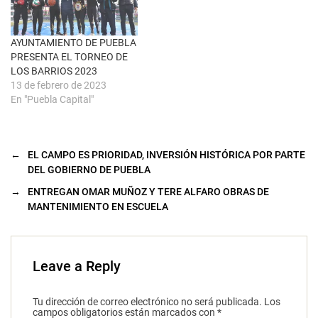
a
v
e
n
t
AYUNTAMIENTO DE PUEBLA
a
n
PRESENTA EL TORNEO DE
a
LOS BARRIOS 2023
n
u
13 de febrero de 2023
e
En "Puebla Capital"
v
a
)
←
EL CAMPO ES PRIORIDAD, INVERSIÓN HISTÓRICA POR PARTE
DEL GOBIERNO DE PUEBLA
→
ENTREGAN OMAR MUÑOZ Y TERE ALFARO OBRAS DE
MANTENIMIENTO EN ESCUELA
Leave a Reply
Tu dirección de correo electrónico no será publicada.
Los
campos obligatorios están marcados con
*