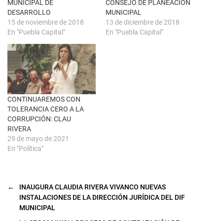
MUNICIPAL DE
CONSEJO DE PLANEACIÓN
n
b
u
r
DESARROLLO
MUNICIPAL
e
e
15 de noviembre de 2018
13 de diciembre de 2018
v
e
a
n
En "Puebla Capital"
En "Puebla Capital"
)
u
n
a
v
e
n
t
a
n
a
CONTINUAREMOS CON
n
u
TOLERANCIA CERO A LA
e
CORRUPCIÓN: CLAU
v
a
RIVERA
)
29 de mayo de 2021
En "Política"
←
INAUGURA CLAUDIA RIVERA VIVANCO NUEVAS
INSTALACIONES DE LA DIRECCIÓN JURÍDICA DEL DIF
MUNICIPAL