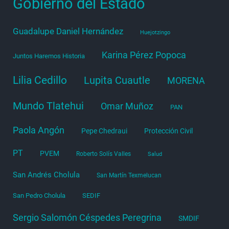
Gobierno del Estado
Guadalupe Daniel Hernández
Huejotzingo
Karina Pérez Popoca
Juntos Haremos Historia
Lilia Cedillo
Lupita Cuautle
MORENA
Mundo Tlatehui
Omar Muñoz
PAN
Paola Angón
Pepe Chedraui
Protección Civil
PT
PVEM
Roberto Solís Valles
Salud
San Andrés Cholula
San Martín Texmelucan
San Pedro Cholula
SEDIF
Sergio Salomón Céspedes Peregrina
SMDIF