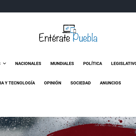
Entérate Puebla
Más que buenas noticias… Un enfoque a la verdader
S
NACIONALES
MUNDIALES
POLÍTICA
LEGISLATIV
IA Y TECNOLOGÍA
OPINIÓN
SOCIEDAD
ANUNCIOS