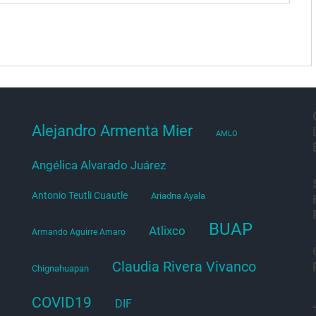
Alejandro Armenta Mier
AMLO
Angélica Alvarado Juárez
Antonio Teutli Cuautle
Ariadna Ayala
BUAP
Atlixco
Armando Aguirre Amaro
Claudia Rivera Vivanco
Chignahuapan
COVID19
DIF