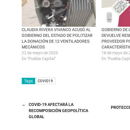
n
e
a
b
v
o
e
o
n
k
t
(
a
S
n
e
CLAUDIA RIVERA VIVANCO ACUSÓ AL
GOBIERNO DE 
a
a
GOBIERNO DEL ESTADO DE POLITIZAR
DEVUELVE RES
n
b
u
r
LA DONACIÓN DE 12 VENTILADORES
PROVEEDOR P
e
e
MECÁNICOS
CARACTERÍSTI
v
e
a
n
22 de mayo de 2020
18 de mayo de 
)
u
n
En "Puebla Capital"
En "Puebla Capi
a
v
e
n
t
Tags
a
COVID19
n
a
n
u
e
v
←
COVID-19 AFECTARÁ LA
a
PROTECCI
RECOMPOSICIÓN GEOPOLÍTICA
)
GLOBAL