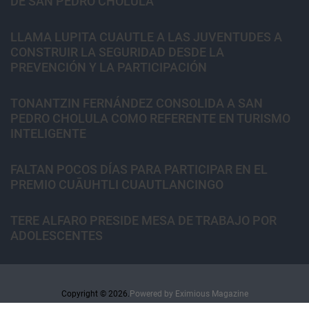
DE SAN PEDRO CHOLULA
LLAMA LUPITA CUAUTLE A LAS JUVENTUDES A
CONSTRUIR LA SEGURIDAD DESDE LA
PREVENCIÓN Y LA PARTICIPACIÓN
TONANTZIN FERNÁNDEZ CONSOLIDA A SAN
PEDRO CHOLULA COMO REFERENTE EN TURISMO
INTELIGENTE
FALTAN POCOS DÍAS PARA PARTICIPAR EN EL
PREMIO CUĀUHTLI CUAUTLANCINGO
TERE ALFARO PRESIDE MESA DE TRABAJO POR
ADOLESCENTES
Copyright © 2026.
Powered by
Eximious Magazine