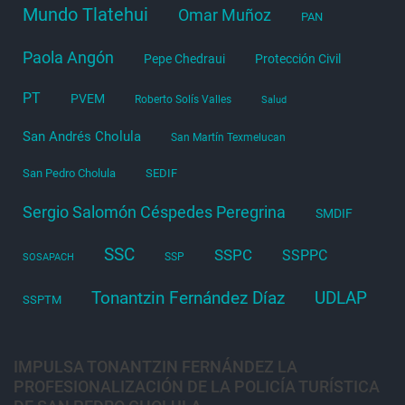
Mundo Tlatehui
Omar Muñoz
PAN
Paola Angón
Pepe Chedraui
Protección Civil
PT
PVEM
Roberto Solís Valles
Salud
San Andrés Cholula
San Martín Texmelucan
San Pedro Cholula
SEDIF
Sergio Salomón Céspedes Peregrina
SMDIF
SSC
SSPC
SSPPC
SSP
SOSAPACH
Tonantzin Fernández Díaz
UDLAP
SSPTM
IMPULSA TONANTZIN FERNÁNDEZ LA
PROFESIONALIZACIÓN DE LA POLICÍA TURÍSTICA