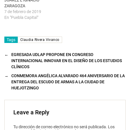
JUÁREZ E IGNACIO
)
ZARAGOZA
7 de febrero de 2019
En "Puebla Capital"
Tags
Claudia Rivera Vivanco
←
EGRESADA UDLAP PROPONE EN CONGRESO
INTERNACIONAL INNOVAR EN EL DISEÑO DE LOS ESTUDIOS
CLÍNICOS
→
CONMEMORA ANGÉLICA ALVARADO 464 ANIVERSARIO DE LA
ENTREGA DEL ESCUDO DE ARMAS A LA CIUDAD DE
HUEJOTZINGO
Leave a Reply
Tu dirección de correo electrónico no será publicada.
Los