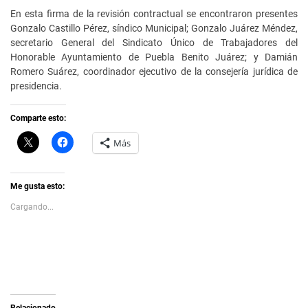
En esta firma de la revisión contractual se encontraron presentes
Gonzalo Castillo Pérez, síndico Municipal; Gonzalo Juárez Méndez,
secretario General del Sindicato Único de Trabajadores del
Honorable Ayuntamiento de Puebla Benito Juárez; y Damián
Romero Suárez, coordinador ejecutivo de la consejería jurídica de
presidencia.
Comparte esto:
C
H
Más
l
a
i
z
c
c
k
l
t
i
Me gusta esto:
o
c
s
p
Cargando...
h
a
a
r
r
a
e
c
o
o
n
m
X
p
(
a
S
r
e
t
a
i
Relacionado