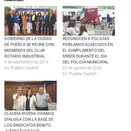
b
r
r
e
e
n
e
F
n
a
u
c
n
e
a
b
v
o
e
o
n
k
GOBIERNO DE LA CIUDAD
RECONOCEN A POLICÍAS
t
(
DE PUEBLA SE REÚNE CON
POBLANOS ACAECIDOS EN
a
S
n
e
MIEMBROS DEL CLUB
EL CUMPLIMENTO DEL
a
a
ROTARIO INDUSTRIAL
DEBER DURANTE EL DÍA
n
b
u
r
9 de septiembre de 2019
DEL POLICÍA MUNICIPAL
e
e
En "Puebla Capital"
27 de agosto de 2020
v
e
a
n
En "Puebla Capital"
)
u
n
a
v
e
n
t
a
n
a
CLAUDIA RIVERA VIVANCO
n
u
DIALOGA CON LA BASE DE
e
LOS SINDICATOS BENITO
v
a