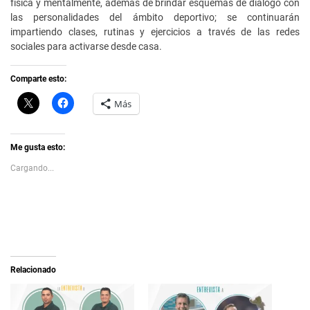
física y mentalmente, además de brindar esquemas de diálogo con
las personalidades del ámbito deportivo; se continuarán
impartiendo clases, rutinas y ejercicios a través de las redes
sociales para activarse desde casa.
Comparte esto:
C
H
Más
l
a
i
z
c
c
k
l
t
i
Me gusta esto:
o
c
s
p
Cargando...
h
a
a
r
r
a
e
c
o
o
n
m
X
p
(
a
S
r
e
t
a
i
Relacionado
b
r
r
e
e
n
e
F
n
a