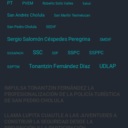
PT
PVEM
Roberto Solís Valles
Salud
San Andrés Cholula
San Martín Texmelucan
San Pedro Cholula
SEDIF
Sergio Salomón Céspedes Peregrina
SMDIF
SSC
SSPC
SSPPC
SSP
SOSAPACH
Tonantzin Fernández Díaz
UDLAP
SSPTM
IMPULSA TONANTZIN FERNÁNDEZ LA
PROFESIONALIZACIÓN DE LA POLICÍA TURÍSTICA
DE SAN PEDRO CHOLULA
LLAMA LUPITA CUAUTLE A LAS JUVENTUDES A
CONSTRUIR LA SEGURIDAD DESDE LA
PREVENCIÓN Y LA PARTICIPACIÓN