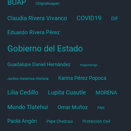
BUAP
Chignahuapan
COVID19
Claudia Rivera Vivanco
DIF
Eduardo Rivera Pérez
Gobierno del Estado
Guadalupe Daniel Hernández
Huejotzingo
Karina Pérez Popoca
Juntos Haremos Historia
Lilia Cedillo
Lupita Cuautle
MORENA
Mundo Tlatehui
Omar Muñoz
PAN
Paola Angón
Pepe Chedraui
Protección Civil