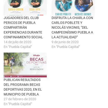
u
c
n
e
a
b
v
o
e
o
n
k
JUGADORES DEL CLUB
DISFRUTA LA CHARLA CON
t
(
PERICOS DE PUEBLA
CARLOS POBLETE Y
a
S
n
e
COMPARTIRÁN
NICOLÁS VIKONIS, “DEL
a
a
EXPERIENCIAS DURANTE
CAMPEONÍSIMO PUEBLA A
n
b
u
r
CONFINAMIENTO SOCIAL
LA ACTUALIDAD”
e
e
14 de julio de 2020
9 de junio de 2020
v
e
a
n
En "Puebla Capital"
En "Puebla Capital"
)
u
n
a
v
e
n
t
a
n
a
PUBLICAN RESULTADOS
n
u
DEL PROGRAMA BECAS
e
DEPORTIVAS 2020, EN EL
v
a
MUNICIPIO DE PUEBLA
)
27 de febrero de 2020
En "Puebla Capital"