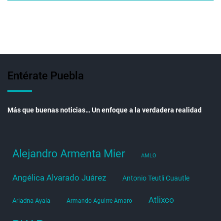
Entérate Puebla
Más que buenas noticias… Un enfoque a la verdadera realidad
Alejandro Armenta Mier
AMLO
Angélica Alvarado Juárez
Antonio Teutli Cuautle
Atlixco
Ariadna Ayala
Armando Aguirre Amaro