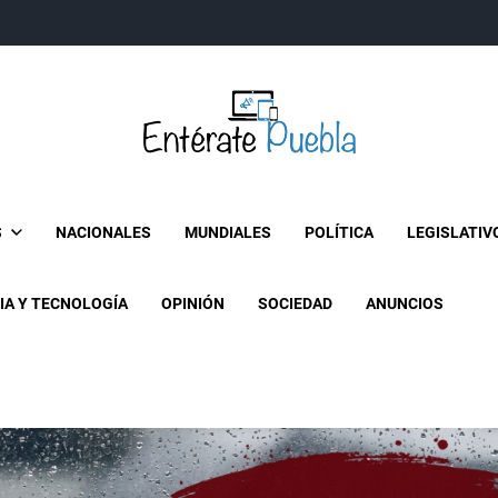
Entérate Puebla
Más que buenas noticias… Un enfoque a la verdader
S
NACIONALES
MUNDIALES
POLÍTICA
LEGISLATIV
IA Y TECNOLOGÍA
OPINIÓN
SOCIEDAD
ANUNCIOS