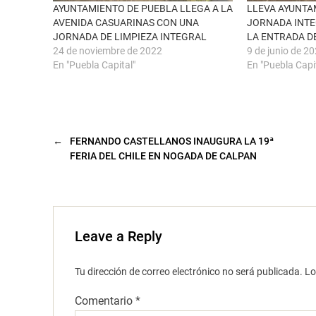
n
e
AYUNTAMIENTO DE PUEBLA LLEGA A LA
LLEVA AYUNTA
a
a
AVENIDA CASUARINAS CON UNA
JORNADA INTE
n
b
u
r
JORNADA DE LIMPIEZA INTEGRAL
LA ENTRADA D
e
e
24 de noviembre de 2022
9 de junio de 2
v
e
a
n
En "Puebla Capital"
En "Puebla Capi
)
u
n
a
v
e
n
t
a
←
FERNANDO CASTELLANOS INAUGURA LA 19ª
n
a
FERIA DEL CHILE EN NOGADA DE CALPAN
n
u
e
v
a
)
Leave a Reply
Tu dirección de correo electrónico no será publicada.
Lo
Comentario
*