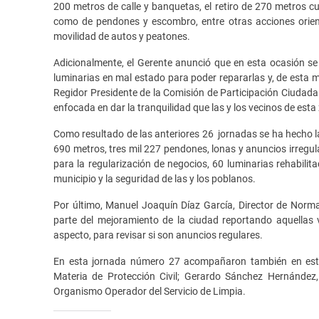
200 metros de calle y banquetas, el retiro de 270 metros cu
como de pendones y escombro, entre otras acciones orient
movilidad de autos y peatones.
Adicionalmente, el Gerente anunció que en esta ocasión se r
luminarias en mal estado para poder repararlas y, de esta m
Regidor Presidente de la Comisión de Participación Ciudadan
enfocada en dar la tranquilidad que las y los vecinos de est
Como resultado de las anteriores 26 jornadas se ha hecho l
690 metros, tres mil 227 pendones, lonas y anuncios irregul
para la regularización de negocios, 60 luminarias rehabil
municipio y la seguridad de las y los poblanos.
Por último, Manuel Joaquín Díaz García, Director de Normat
parte del mejoramiento de la ciudad reportando aquellas v
aspecto, para revisar si son anuncios regulares.
En esta jornada número 27 acompañaron también en estos
Materia de Protección Civil; Gerardo Sánchez Hernández, 
Organismo Operador del Servicio de Limpia.