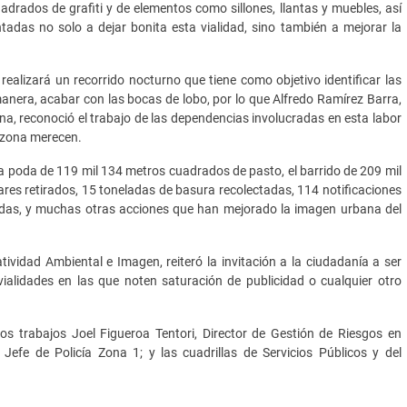
adrados de grafiti y de elementos como sillones, llantas y muebles, así
adas no solo a dejar bonita esta vialidad, sino también a mejorar la
ealizará un recorrido nocturno que tiene como objetivo identificar las
anera, acabar con las bocas de lobo, por lo que Alfredo Ramírez Barra,
a, reconoció el trabajo de las dependencias involucradas en esta labor
a zona merecen.
a poda de 119 mil 134 metros cuadrados de pasto, el barrido de 209 mil
ares retirados, 15 toneladas de basura recolectadas, 114 notificaciones
itadas, y muchas otras acciones que han mejorado la imagen urbana del
ividad Ambiental e Imagen, reiteró la invitación a la ciudadanía a ser
ialidades en las que noten saturación de publicidad o cualquier otro
 trabajos Joel Figueroa Tentori, Director de Gestión de Riesgos en
Jefe de Policía Zona 1; y las cuadrillas de Servicios Públicos y del