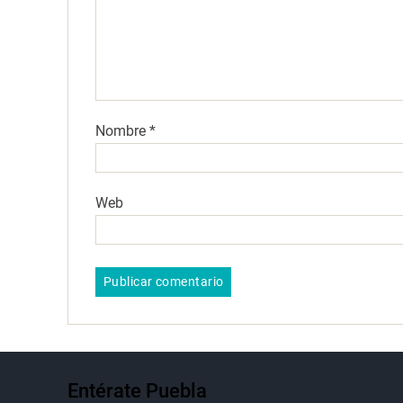
Nombre
*
Web
Entérate Puebla