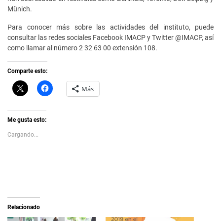
Münich.
Para conocer más sobre las actividades del instituto, puede
consultar las redes sociales Facebook IMACP y Twitter @IMACP, así
como llamar al número 2 32 63 00 extensión 108.
Comparte esto:
C
H
Más
l
a
i
z
c
c
k
l
t
i
Me gusta esto:
o
c
s
p
Cargando...
h
a
a
r
r
a
e
c
o
o
n
m
X
p
(
a
S
r
e
t
a
i
Relacionado
b
r
r
e