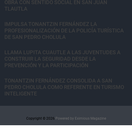
OBRA CON SENTIDO SOCIAL EN SAN JUAN
TLAUTLA
IMPULSA TONANTZIN FERNÁNDEZ LA
PROFESIONALIZACIÓN DE LA POLICÍA TURÍSTICA
DE SAN PEDRO CHOLULA
LLAMA LUPITA CUAUTLE A LAS JUVENTUDES A
CONSTRUIR LA SEGURIDAD DESDE LA
PREVENCIÓN Y LA PARTICIPACIÓN
TONANTZIN FERNÁNDEZ CONSOLIDA A SAN
PEDRO CHOLULA COMO REFERENTE EN TURISMO
INTELIGENTE
Copyright © 2026.
Powered by
Eximious Magazine