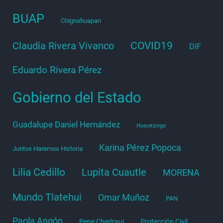
BUAP
Chignahuapan
COVID19
Claudia Rivera Vivanco
DIF
Eduardo Rivera Pérez
Gobierno del Estado
Guadalupe Daniel Hernández
Huejotzingo
Karina Pérez Popoca
Juntos Haremos Historia
Lilia Cedillo
Lupita Cuautle
MORENA
Mundo Tlatehui
Omar Muñoz
PAN
Paola Angón
Pepe Chedraui
Protección Civil