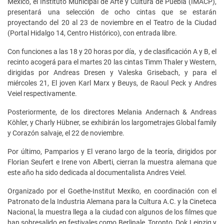
México, el Instituto Municipal de Arte y Cultura de Puebla (IMACP),
presentará una selección de ocho cintas que se estarán
proyectando del 20 al 23 de noviembre en el Teatro de la Ciudad
(Portal Hidalgo 14, Centro Histórico), con entrada libre.
Con funciones a las 18 y 20 horas por día, y de clasificación A y B, el
recinto acogerá para el martes 20 las cintas Timm Thaler y Western,
dirigidas por Andreas Dresen y Valeska Grisebach, y para el
miércoles 21, El joven Karl Marx y Beuys, de Raoul Peck y Andres
Veiel respectivamente.
Posteriormente, de los directores Melania Andernach & Andreas
Köhler, y Charly Hübner, se exhibirán los largometrajes Global family
y Corazón salvaje, el 22 de noviembre.
Por último, Pamparios y El verano largo de la teoría, dirigidos por
Florian Seufert e Irene von Alberti, cierran la muestra alemana que
este año ha sido dedicada al documentalista Andres Veiel.
Organizado por el Goethe-Institut Mexiko, en coordinación con el
Patronato de la Industria Alemana para la Cultura A.C. y la Cineteca
Nacional, la muestra llega a la ciudad con algunos de los filmes que
han sobresalido en festivales como Berlinale, Toronto, Dok Leipzig y