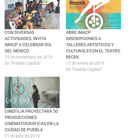
e
n
e
F
n
a
u
c
n
e
a
b
v
o
e
o
n
k
CON DIVERSAS
ABRE IMACP
t
(
ACTIVIDADES, INVITA
INSCRIPCIONES A
a
S
n
e
IMACP A CELEBRAR DÍA
TALLERES ARTÍSTICOS Y
a
a
DEL MÚSICO
CULTURALES EN EL TEATRO
n
b
u
r
19 de noviembre de 2019
RECEK
e
e
En "Puebla Capital"
13 de enero de 2019
v
e
a
n
En "Puebla Capital"
)
u
n
a
v
e
n
t
a
n
a
CINEFILIA PROYECTARÁ 50
n
u
PRODUCCIONES
e
CINEMATOGRÁFICAS EN LA
v
a
CIUDAD DE PUEBLA
)
31 de julio de 2019