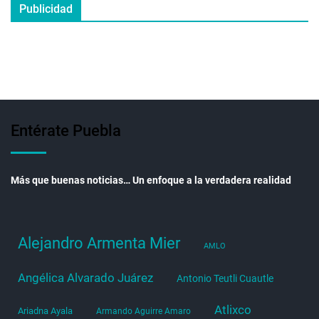
Publicidad
Entérate Puebla
Más que buenas noticias… Un enfoque a la verdadera realidad
Alejandro Armenta Mier
AMLO
Angélica Alvarado Juárez
Antonio Teutli Cuautle
Atlixco
Ariadna Ayala
Armando Aguirre Amaro