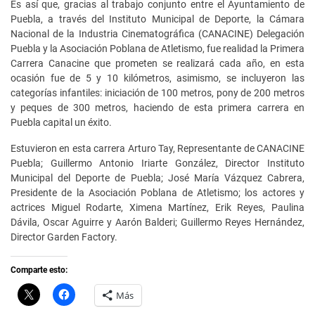
Es así que, gracias al trabajo conjunto entre el Ayuntamiento de
Puebla, a través del Instituto Municipal de Deporte, la Cámara
Nacional de la Industria Cinematográfica (CANACINE) Delegación
Puebla y la Asociación Poblana de Atletismo, fue realidad la Primera
Carrera Canacine que prometen se realizará cada año, en esta
ocasión fue de 5 y 10 kilómetros, asimismo, se incluyeron las
categorías infantiles: iniciación de 100 metros, pony de 200 metros
y peques de 300 metros, haciendo de esta primera carrera en
Puebla capital un éxito.
Estuvieron en esta carrera Arturo Tay, Representante de CANACINE
Puebla; Guillermo Antonio Iriarte González, Director Instituto
Municipal del Deporte de Puebla; José María Vázquez Cabrera,
Presidente de la Asociación Poblana de Atletismo; los actores y
actrices Miguel Rodarte, Ximena Martínez, Erik Reyes, Paulina
Dávila, Oscar Aguirre y Aarón Balderi; Guillermo Reyes Hernández,
Director Garden Factory.
Comparte esto:
C
H
Más
l
a
i
z