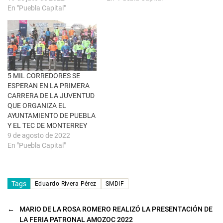
v
e
a
n
En "Puebla Capital"
)
u
n
a
v
e
n
t
a
n
a
5 MIL CORREDORES SE
n
u
ESPERAN EN LA PRIMERA
e
CARRERA DE LA JUVENTUD
v
a
QUE ORGANIZA EL
)
AYUNTAMIENTO DE PUEBLA
Y EL TEC DE MONTERREY
9 de agosto de 2022
En "Puebla Capital"
Tags
Eduardo Rivera Pérez
SMDIF
←
MARIO DE LA ROSA ROMERO REALIZÓ LA PRESENTACIÓN DE
LA FERIA PATRONAL AMOZOC 2022