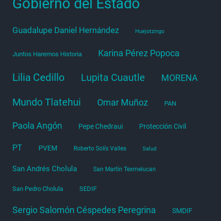
Gobierno del Estado
Guadalupe Daniel Hernández
Huejotzingo
Karina Pérez Popoca
Juntos Haremos Historia
Lilia Cedillo
Lupita Cuautle
MORENA
Mundo Tlatehui
Omar Muñoz
PAN
Paola Angón
Pepe Chedraui
Protección Civil
PT
PVEM
Roberto Solís Valles
Salud
San Andrés Cholula
San Martín Texmelucan
San Pedro Cholula
SEDIF
Sergio Salomón Céspedes Peregrina
SMDIF