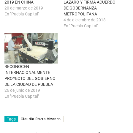
a
a
2019 EN CHINA
LÁZARO Y FIRMA ACUERDO
n
b
u
r
20 de marzo de 2019
DE GOBERNANZA
e
e
En "Puebla Capital"
METROPOLITANA
v
e
a
n
4 de diciembre de 2018
)
u
En "Puebla Capital"
n
a
v
e
n
t
a
n
a
n
u
RECONOCEN
e
INTERNACIONALMENTE
v
a
PROYECTO DEL GOBIERNO
)
DE LA CIUDAD DE PUEBLA
26 de junio de 2019
En "Puebla Capital"
Tags
Claudia Rivera Vivanco