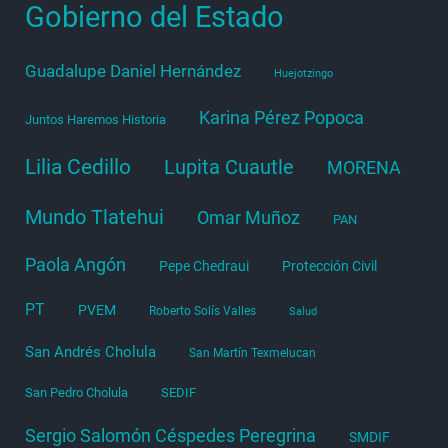
Gobierno del Estado
Guadalupe Daniel Hernández
Huejotzingo
Karina Pérez Popoca
Juntos Haremos Historia
Lilia Cedillo
Lupita Cuautle
MORENA
Mundo Tlatehui
Omar Muñoz
PAN
Paola Angón
Pepe Chedraui
Protección Civil
PT
PVEM
Roberto Solís Valles
Salud
San Andrés Cholula
San Martín Texmelucan
San Pedro Cholula
SEDIF
Sergio Salomón Céspedes Peregrina
SMDIF