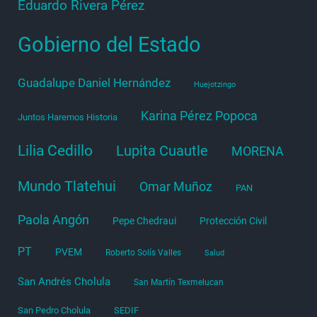
Eduardo Rivera Pérez
Gobierno del Estado
Guadalupe Daniel Hernández
Huejotzingo
Karina Pérez Popoca
Juntos Haremos Historia
Lilia Cedillo
Lupita Cuautle
MORENA
Mundo Tlatehui
Omar Muñoz
PAN
Paola Angón
Pepe Chedraui
Protección Civil
PT
PVEM
Roberto Solís Valles
Salud
San Andrés Cholula
San Martín Texmelucan
San Pedro Cholula
SEDIF