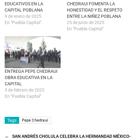
n
e
EDUCATIVOS EN LA
CHEDRAUI FOMENTA LA
a
a
CAPITAL POBLANA
HONESTIDAD Y EL RESPETO
n
b
u
r
9 de enero de 2025
ENTRE LA NIÑEZ POBLANA
e
e
En "Puebla Capital"
25 de junio de 2025
v
e
a
n
En "Puebla Capital"
)
u
n
a
v
e
n
t
a
n
a
ENTREGA PEPE CHEDRAUI
n
u
OBRA EDUCATIVA EN LA
e
CAPITAL
v
a
5 de febrero de 2025
)
En "Puebla Capital"
Tags
Pepe Chedraui
←
SAN ANDRÉS CHOLULA CELEBRA LA HERMANDAD MÉXICO-