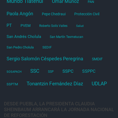
Mundo Tlatehui
Omar Muñoz
PAN
Paola Angón
Pepe Chedraui
Protección Civil
PT
PVEM
Roberto Solís Valles
Salud
San Andrés Cholula
San Martín Texmelucan
San Pedro Cholula
SEDIF
Sergio Salomón Céspedes Peregrina
SMDIF
SSC
SSPC
SSPPC
SSP
SOSAPACH
Tonantzin Fernández Díaz
UDLAP
SSPTM
DESDE PUEBLA, LA PRESIDENTA CLAUDIA
SHEINBAUM ARRANCARÁ LA JORNADA NACIONAL
DE REFORESTACIÓN