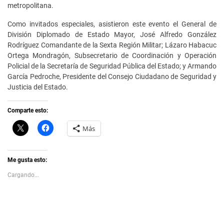
metropolitana.
Como invitados especiales, asistieron este evento el General de
División Diplomado de Estado Mayor, José Alfredo González
Rodríguez Comandante de la Sexta Región Militar; Lázaro Habacuc
Ortega Mondragón, Subsecretario de Coordinación y Operación
Policial de la Secretaría de Seguridad Pública del Estado; y Armando
García Pedroche, Presidente del Consejo Ciudadano de Seguridad y
Justicia del Estado.
Comparte esto:
C
H
Más
l
a
i
z
c
c
k
l
t
i
Me gusta esto:
o
c
s
p
Cargando...
h
a
a
r
r
a
e
c
o
o
n
m
X
p
(
a