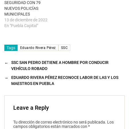
u
SEGURIDAD CON 79
e
NUEVOS POLICÍAS
v
a
MUNICIPALES
)
13 de diciembre de 2022
En "Puebla Capital"
Tags
Eduardo Rivera Pérez
SSC
←
SSC SAN PEDRO DETIENE A HOMBRE POR CONDUCIR
VEHÍCULO ROBADO
→
EDUARDO RIVERA PÉREZ RECONOCE LABOR DE LAS Y LOS
MAESTROS EN PUEBLA
Leave a Reply
Tu dirección de correo electrónico no será publicada.
Los
campos obligatorios están marcados con
*