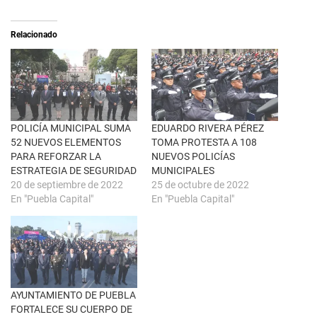
S
r
e
t
a
i
Relacionado
b
r
r
e
e
n
e
F
n
a
u
c
n
e
a
b
v
o
e
o
n
k
POLICÍA MUNICIPAL SUMA
EDUARDO RIVERA PÉREZ
t
(
52 NUEVOS ELEMENTOS
TOMA PROTESTA A 108
a
S
n
e
PARA REFORZAR LA
NUEVOS POLICÍAS
a
a
ESTRATEGIA DE SEGURIDAD
MUNICIPALES
n
b
u
r
20 de septiembre de 2022
25 de octubre de 2022
e
e
En "Puebla Capital"
En "Puebla Capital"
v
e
a
n
)
u
n
a
v
e
n
t
a
n
AYUNTAMIENTO DE PUEBLA
a
FORTALECE SU CUERPO DE
n