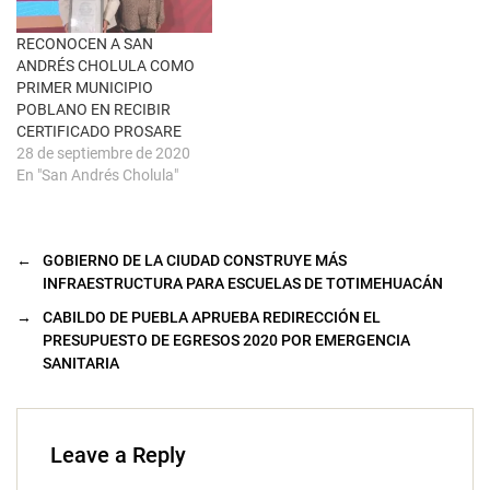
n
u
e
RECONOCEN A SAN
v
a
ANDRÉS CHOLULA COMO
)
PRIMER MUNICIPIO
POBLANO EN RECIBIR
CERTIFICADO PROSARE
28 de septiembre de 2020
En "San Andrés Cholula"
←
GOBIERNO DE LA CIUDAD CONSTRUYE MÁS
INFRAESTRUCTURA PARA ESCUELAS DE TOTIMEHUACÁN
→
CABILDO DE PUEBLA APRUEBA REDIRECCIÓN EL
PRESUPUESTO DE EGRESOS 2020 POR EMERGENCIA
SANITARIA
Leave a Reply