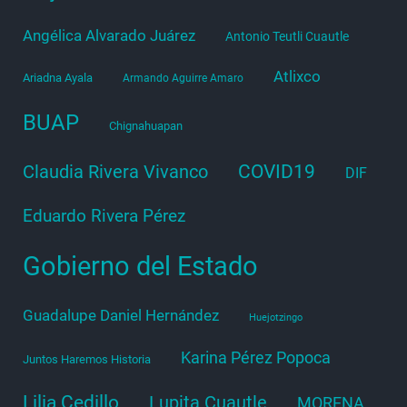
Angélica Alvarado Juárez
Antonio Teutli Cuautle
Atlixco
Ariadna Ayala
Armando Aguirre Amaro
BUAP
Chignahuapan
COVID19
Claudia Rivera Vivanco
DIF
Eduardo Rivera Pérez
Gobierno del Estado
Guadalupe Daniel Hernández
Huejotzingo
Karina Pérez Popoca
Juntos Haremos Historia
Lilia Cedillo
Lupita Cuautle
MORENA