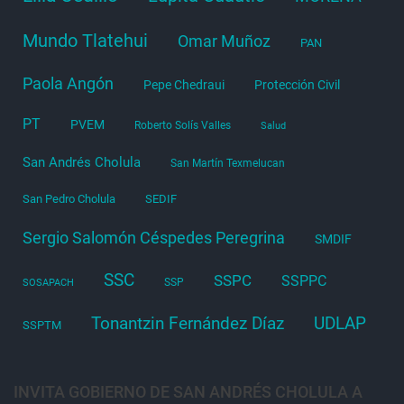
Mundo Tlatehui
Omar Muñoz
PAN
Paola Angón
Pepe Chedraui
Protección Civil
PT
PVEM
Roberto Solís Valles
Salud
San Andrés Cholula
San Martín Texmelucan
San Pedro Cholula
SEDIF
Sergio Salomón Céspedes Peregrina
SMDIF
SSC
SSPC
SSPPC
SSP
SOSAPACH
Tonantzin Fernández Díaz
UDLAP
SSPTM
INVITA GOBIERNO DE SAN ANDRÉS CHOLULA A