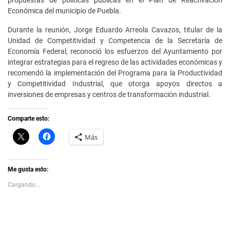
propuestas de políticas públicas en el Plan de Reactivación
Económica del municipio de Puebla.
Durante la reunión, Jorge Eduardo Arreola Cavazos, titular de la
Unidad de Competitividad y Competencia de la Secretaría de
Economía Federal, reconoció los esfuerzos del Ayuntamiento por
integrar estrategias para el regreso de las actividades económicas y
recomendó la implementación del Programa para la Productividad
y Competitividad Industrial, que otorga apoyos directos a
inversiones de empresas y centros de transformación industrial.
Comparte esto:
C
H
Más
l
a
i
z
c
c
k
l
t
i
Me gusta esto:
o
c
s
p
Cargando...
h
a
a
r
r
a
e
c
o
o
n
m
X
p