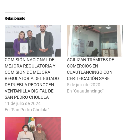
(
a
S
r
e
t
a
i
Relacionado
b
r
r
e
e
n
e
F
n
a
u
c
n
e
a
b
v
o
e
o
n
k
COMISIÓN NACIONAL DE
AGILIZAN TRÁMITES DE
t
(
MEJORA REGULATORIA Y
COMERCIOS EN
a
S
n
e
COMISIÓN DE MEJORA
CUAUTLANCINGO CON
a
a
REGULATORIA DEL ESTADO
CERTIFICACIÓN SARE
n
b
u
r
DE PUEBLA RECONOCEN
5 de julio de 2020
e
e
VENTANILLA DIGITAL DE
En "Cuautlancingo"
v
e
a
n
SAN PEDRO CHOLULA
)
u
11 de julio de 2024
n
a
En "San Pedro Cholula"
v
e
n
t
a
n
a