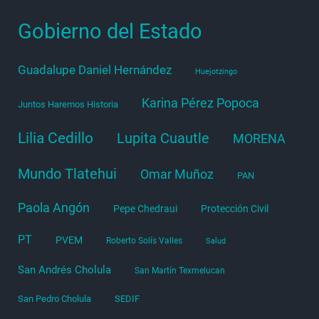
Gobierno del Estado
Guadalupe Daniel Hernández
Huejotzingo
Karina Pérez Popoca
Juntos Haremos Historia
Lilia Cedillo
Lupita Cuautle
MORENA
Mundo Tlatehui
Omar Muñoz
PAN
Paola Angón
Pepe Chedraui
Protección Civil
PT
PVEM
Roberto Solís Valles
Salud
San Andrés Cholula
San Martín Texmelucan
San Pedro Cholula
SEDIF