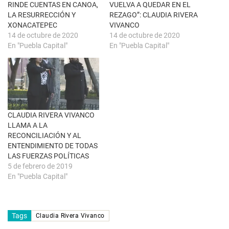
t
(
RINDE CUENTAS EN CANOA,
VUELVA A QUEDAR EN EL
a
S
n
e
LA RESURRECCIÓN Y
REZAGO”: CLAUDIA RIVERA
a
a
XONACATEPEC
VIVANCO
n
b
u
r
14 de octubre de 2020
14 de octubre de 2020
e
e
En "Puebla Capital"
En "Puebla Capital"
v
e
a
n
)
u
n
a
v
e
n
t
a
n
CLAUDIA RIVERA VIVANCO
a
LLAMA A LA
n
u
RECONCILIACIÓN Y AL
e
ENTENDIMIENTO DE TODAS
v
a
LAS FUERZAS POLÍTICAS
)
5 de febrero de 2019
En "Puebla Capital"
Tags
Claudia Rivera Vivanco