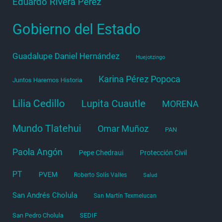
Eduardo Rivera Pérez
Gobierno del Estado
Guadalupe Daniel Hernández
Huejotzingo
Karina Pérez Popoca
Juntos Haremos Historia
Lilia Cedillo
Lupita Cuautle
MORENA
Mundo Tlatehui
Omar Muñoz
PAN
Paola Angón
Pepe Chedraui
Protección Civil
PT
PVEM
Roberto Solís Valles
Salud
San Andrés Cholula
San Martín Texmelucan
San Pedro Cholula
SEDIF