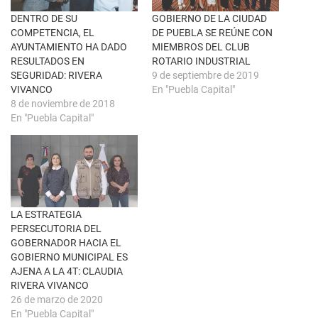
v
o
e
o
n
k
DENTRO DE SU
GOBIERNO DE LA CIUDAD
t
(
COMPETENCIA, EL
DE PUEBLA SE REÚNE CON
a
S
n
e
AYUNTAMIENTO HA DADO
MIEMBROS DEL CLUB
a
a
RESULTADOS EN
ROTARIO INDUSTRIAL
n
b
u
r
SEGURIDAD: RIVERA
9 de septiembre de 2019
e
e
VIVANCO
En "Puebla Capital"
v
e
a
n
8 de noviembre de 2018
)
u
En "Puebla Capital"
n
a
v
e
n
t
a
n
a
n
u
LA ESTRATEGIA
e
PERSECUTORIA DEL
v
a
GOBERNADOR HACIA EL
)
GOBIERNO MUNICIPAL ES
AJENA A LA 4T: CLAUDIA
RIVERA VIVANCO
26 de marzo de 2020
En "Puebla Capital"