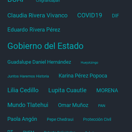
Chignahuapan
COVID19
Claudia Rivera Vivanco
DIF
Eduardo Rivera Pérez
Gobierno del Estado
Guadalupe Daniel Hernández
Huejotzingo
Karina Pérez Popoca
Juntos Haremos Historia
Lilia Cedillo
Lupita Cuautle
MORENA
Mundo Tlatehui
Omar Muñoz
PAN
Paola Angón
Pepe Chedraui
Protección Civil