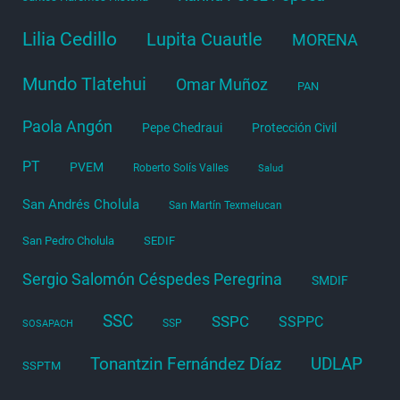
Lilia Cedillo
Lupita Cuautle
MORENA
Mundo Tlatehui
Omar Muñoz
PAN
Paola Angón
Pepe Chedraui
Protección Civil
PT
PVEM
Roberto Solís Valles
Salud
San Andrés Cholula
San Martín Texmelucan
San Pedro Cholula
SEDIF
Sergio Salomón Céspedes Peregrina
SMDIF
SSC
SSPC
SSPPC
SSP
SOSAPACH
Tonantzin Fernández Díaz
UDLAP
SSPTM