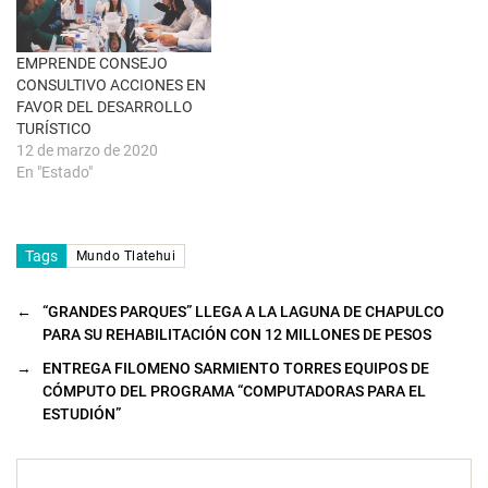
t
a
n
a
EMPRENDE CONSEJO
n
u
CONSULTIVO ACCIONES EN
e
FAVOR DEL DESARROLLO
v
a
TURÍSTICO
)
12 de marzo de 2020
En "Estado"
Tags
Mundo Tlatehui
←
“GRANDES PARQUES” LLEGA A LA LAGUNA DE CHAPULCO
PARA SU REHABILITACIÓN CON 12 MILLONES DE PESOS
→
ENTREGA FILOMENO SARMIENTO TORRES EQUIPOS DE
CÓMPUTO DEL PROGRAMA “COMPUTADORAS PARA EL
ESTUDIÓN”