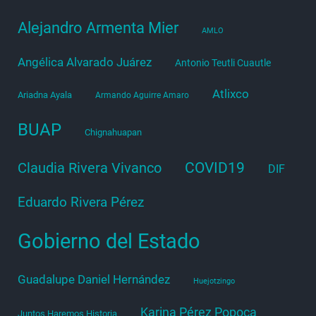
Alejandro Armenta Mier
AMLO
Angélica Alvarado Juárez
Antonio Teutli Cuautle
Atlixco
Ariadna Ayala
Armando Aguirre Amaro
BUAP
Chignahuapan
COVID19
Claudia Rivera Vivanco
DIF
Eduardo Rivera Pérez
Gobierno del Estado
Guadalupe Daniel Hernández
Huejotzingo
Karina Pérez Popoca
Juntos Haremos Historia