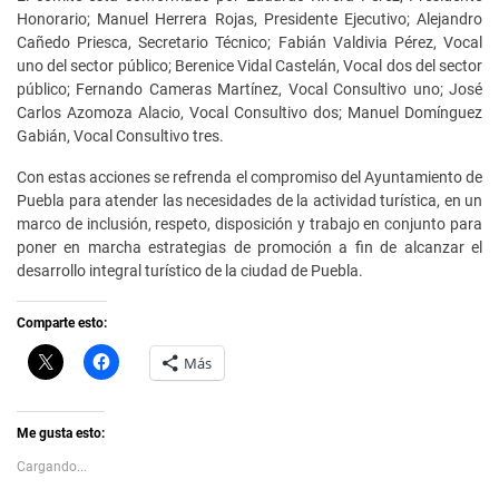
Honorario; Manuel Herrera Rojas, Presidente Ejecutivo; Alejandro
Cañedo Priesca, Secretario Técnico; Fabián Valdivia Pérez, Vocal
uno del sector público; Berenice Vidal Castelán, Vocal dos del sector
público; Fernando Cameras Martínez, Vocal Consultivo uno; José
Carlos Azomoza Alacio, Vocal Consultivo dos; Manuel Domínguez
Gabián, Vocal Consultivo tres.
Con estas acciones se refrenda el compromiso del Ayuntamiento de
Puebla para atender las necesidades de la actividad turística, en un
marco de inclusión, respeto, disposición y trabajo en conjunto para
poner en marcha estrategias de promoción a fin de alcanzar el
desarrollo integral turístico de la ciudad de Puebla.
Comparte esto:
C
H
Más
l
a
i
z
c
c
k
l
t
i
Me gusta esto:
o
c
s
p
Cargando...
h
a
a
r