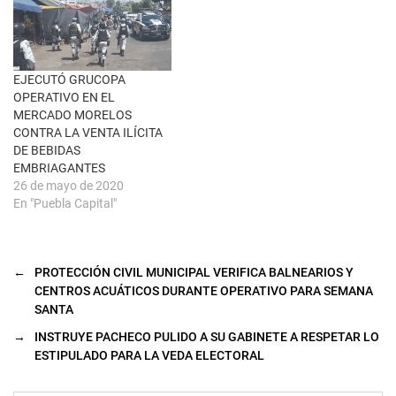
v
e
n
t
a
n
a
EJECUTÓ GRUCOPA
n
u
OPERATIVO EN EL
e
MERCADO MORELOS
v
a
CONTRA LA VENTA ILÍCITA
)
DE BEBIDAS
EMBRIAGANTES
26 de mayo de 2020
En "Puebla Capital"
←
PROTECCIÓN CIVIL MUNICIPAL VERIFICA BALNEARIOS Y
CENTROS ACUÁTICOS DURANTE OPERATIVO PARA SEMANA
SANTA
→
INSTRUYE PACHECO PULIDO A SU GABINETE A RESPETAR LO
ESTIPULADO PARA LA VEDA ELECTORAL