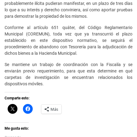
probablemente ilícita pudieran manifestar, en un plazo de tres días
lo que a su interés y derecho conviniera, así como aportar pruebas
para demostrar la propiedad de los mismos.
Conforme al artículo 651 quáter, del Código Reglamentario
Municipal (COREMUN), toda vez que ya transcurrió el plazo
establecido en este dispositivo normativo, se seguirá el
procedimiento de abandono con Tesorería para la adjudicación de
dichos bienes a la Hacienda Municipal.
Se mantiene un trabajo de coordinación con la Fiscalía y se
enviarán previo requerimiento, para que esta determine en qué
carpetas de investigación se encuentran relacionados los
dispositivos móviles.
Comparte esto:
C
H
Más
l
a
i
z
c
c
k
l
t
i
Me gusta esto:
o
c
s
p