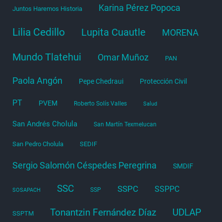
Karina Pérez Popoca
Juntos Haremos Historia
Lilia Cedillo
Lupita Cuautle
MORENA
Mundo Tlatehui
Omar Muñoz
PAN
Paola Angón
Pepe Chedraui
Protección Civil
PT
PVEM
Roberto Solís Valles
Salud
San Andrés Cholula
San Martín Texmelucan
San Pedro Cholula
SEDIF
Sergio Salomón Céspedes Peregrina
SMDIF
SSC
SSPC
SSPPC
SSP
SOSAPACH
Tonantzin Fernández Díaz
UDLAP
SSPTM