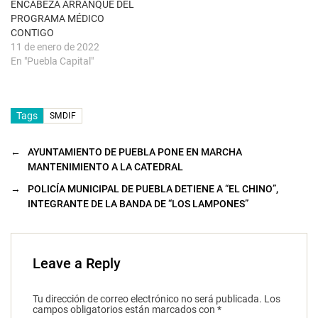
u
ENCABEZA ARRANQUE DEL
e
PROGRAMA MÉDICO
v
a
CONTIGO
)
11 de enero de 2022
En "Puebla Capital"
Tags
SMDIF
←
AYUNTAMIENTO DE PUEBLA PONE EN MARCHA
MANTENIMIENTO A LA CATEDRAL
→
POLICÍA MUNICIPAL DE PUEBLA DETIENE A “EL CHINO”,
INTEGRANTE DE LA BANDA DE “LOS LAMPONES”
Leave a Reply
Tu dirección de correo electrónico no será publicada.
Los
campos obligatorios están marcados con
*