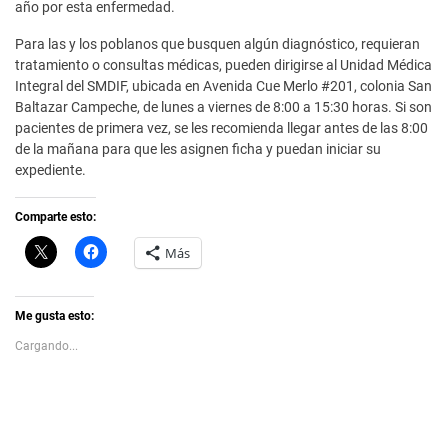
año por esta enfermedad.
Para las y los poblanos que busquen algún diagnóstico, requieran
tratamiento o consultas médicas, pueden dirigirse al Unidad Médica
Integral del SMDIF, ubicada en Avenida Cue Merlo #201, colonia San
Baltazar Campeche, de lunes a viernes de 8:00 a 15:30 horas. Si son
pacientes de primera vez, se les recomienda llegar antes de las 8:00
de la mañana para que les asignen ficha y puedan iniciar su
expediente.
Comparte esto:
C
H
Más
l
a
i
z
c
c
k
l
t
i
Me gusta esto:
o
c
s
p
Cargando...
h
a
a
r
r
a
e
c
o
o
n
m
X
p
(
a