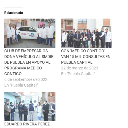
S
r
e
t
a
i
Relacionado
b
r
r
e
e
n
e
F
n
a
u
c
n
e
a
b
v
o
e
o
n
k
CLUB DE EMPRESARIOS
CON ‘MÉDICO CONTIGO’
t
(
DONA VEHÍCULO AL SMDIF
VAN 15 MIL CONSULTAS EN
a
S
n
e
DE PUEBLA EN APOYO AL
PUEBLA CAPITAL
a
a
PROGRAMA MÉDICO
22 de marzo de 2023
n
b
u
r
CONTIGO
En "Puebla Capital"
e
e
6 de septiembre de 2022
v
e
a
n
En "Puebla Capital"
)
u
n
a
v
e
n
t
a
n
a
EDUARDO RIVERA PÉREZ
n