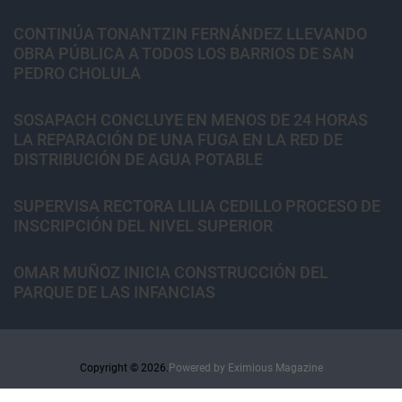
CONTINÚA TONANTZIN FERNÁNDEZ LLEVANDO
OBRA PÚBLICA A TODOS LOS BARRIOS DE SAN
PEDRO CHOLULA
SOSAPACH CONCLUYE EN MENOS DE 24 HORAS
LA REPARACIÓN DE UNA FUGA EN LA RED DE
DISTRIBUCIÓN DE AGUA POTABLE
SUPERVISA RECTORA LILIA CEDILLO PROCESO DE
INSCRIPCIÓN DEL NIVEL SUPERIOR
OMAR MUÑOZ INICIA CONSTRUCCIÓN DEL
PARQUE DE LAS INFANCIAS
Copyright © 2026.
Powered by
Eximious Magazine