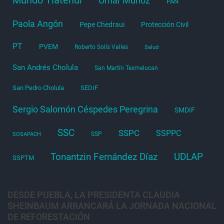
Omar Muñoz
PAN
Paola Angón
Pepe Chedraui
Protección Civil
PT
PVEM
Roberto Solís Valles
Salud
San Andrés Cholula
San Martín Texmelucan
San Pedro Cholula
SEDIF
Sergio Salomón Céspedes Peregrina
SMDIF
SSC
SSPC
SSPPC
SSP
SOSAPACH
Tonantzin Fernández Díaz
UDLAP
SSPTM
DESDE PUEBLA, LA PRESIDENTA CLAUDIA
SHEINBAUM ARRANCARÁ LA JORNADA NACIONAL
DE REFORESTACIÓN