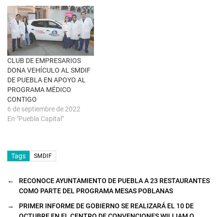
a
v
e
n
t
a
n
a
n
u
CLUB DE EMPRESARIOS
e
DONA VEHÍCULO AL SMDIF
v
a
DE PUEBLA EN APOYO AL
)
PROGRAMA MÉDICO
CONTIGO
6 de septiembre de 2022
En "Puebla Capital"
Tags
SMDIF
←
RECONOCE AYUNTAMIENTO DE PUEBLA A 23 RESTAURANTES
COMO PARTE DEL PROGRAMA MESAS POBLANAS
→
PRIMER INFORME DE GOBIERNO SE REALIZARÁ EL 10 DE
OCTUBRE EN EL CENTRO DE CONVENCIONES WILLIAM O.