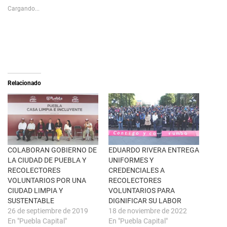
s
p
Cargando...
h
a
a
r
r
a
e
c
o
o
n
m
X
p
(
a
S
r
e
t
a
i
Relacionado
b
r
r
e
e
n
e
F
n
a
u
c
n
e
a
b
v
o
e
o
n
k
COLABORAN GOBIERNO DE
EDUARDO RIVERA ENTREGA
t
(
LA CIUDAD DE PUEBLA Y
UNIFORMES Y
a
S
n
e
RECOLECTORES
CREDENCIALES A
a
a
VOLUNTARIOS POR UNA
RECOLECTORES
n
b
u
r
CIUDAD LIMPIA Y
VOLUNTARIOS PARA
e
e
SUSTENTABLE
DIGNIFICAR SU LABOR
v
e
a
n
26 de septiembre de 2019
18 de noviembre de 2022
)
u
En "Puebla Capital"
En "Puebla Capital"
n