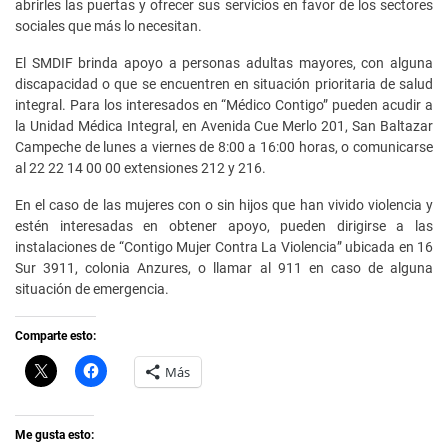
abrirles las puertas y ofrecer sus servicios en favor de los sectores
sociales que más lo necesitan.
El SMDIF brinda apoyo a personas adultas mayores, con alguna
discapacidad o que se encuentren en situación prioritaria de salud
integral. Para los interesados en “Médico Contigo” pueden acudir a
la Unidad Médica Integral, en Avenida Cue Merlo 201, San Baltazar
Campeche de lunes a viernes de 8:00 a 16:00 horas, o comunicarse
al 22 22 14 00 00 extensiones 212 y 216.
En el caso de las mujeres con o sin hijos que han vivido violencia y
estén interesadas en obtener apoyo, pueden dirigirse a las
instalaciones de “Contigo Mujer Contra La Violencia” ubicada en 16
Sur 3911, colonia Anzures, o llamar al 911 en caso de alguna
situación de emergencia.
Comparte esto:
C
H
Más
l
a
i
z
c
c
k
l
t
i
Me gusta esto:
o
c