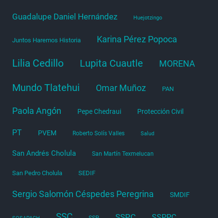
Guadalupe Daniel Hernández
Huejotzingo
Karina Pérez Popoca
Juntos Haremos Historia
Lilia Cedillo
Lupita Cuautle
MORENA
Mundo Tlatehui
Omar Muñoz
PAN
Paola Angón
Pepe Chedraui
Protección Civil
PT
PVEM
Roberto Solís Valles
Salud
San Andrés Cholula
San Martín Texmelucan
San Pedro Cholula
SEDIF
Sergio Salomón Céspedes Peregrina
SMDIF
SSC
SSPC
SSPPC
SSP