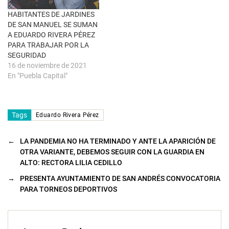
n
a
HABITANTES DE JARDINES
n
u
DE SAN MANUEL SE SUMAN
e
A EDUARDO RIVERA PÉREZ
v
a
PARA TRABAJAR POR LA
)
SEGURIDAD
16 de noviembre de 2021
En "Puebla Capital"
Tags
Eduardo Rivera Pérez
←
LA PANDEMIA NO HA TERMINADO Y ANTE LA APARICIÓN DE
OTRA VARIANTE, DEBEMOS SEGUIR CON LA GUARDIA EN
ALTO: RECTORA LILIA CEDILLO
→
PRESENTA AYUNTAMIENTO DE SAN ANDRÉS CONVOCATORIA
PARA TORNEOS DEPORTIVOS