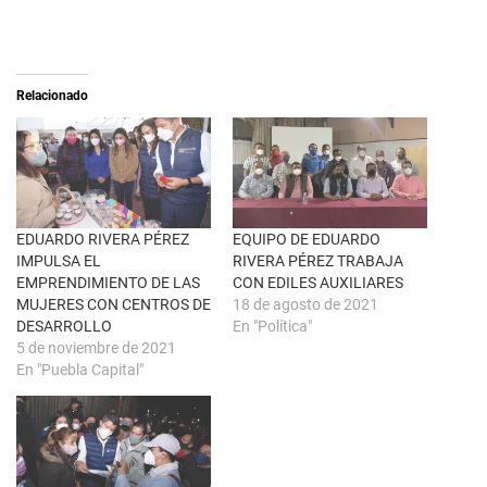
n
m
X
p
(
a
S
r
e
t
a
i
Relacionado
b
r
r
e
e
n
e
F
n
a
u
c
n
e
a
b
v
o
e
o
n
k
EDUARDO RIVERA PÉREZ
EQUIPO DE EDUARDO
t
(
IMPULSA EL
RIVERA PÉREZ TRABAJA
a
S
n
e
EMPRENDIMIENTO DE LAS
CON EDILES AUXILIARES
a
a
MUJERES CON CENTROS DE
18 de agosto de 2021
n
b
u
r
DESARROLLO
En "Política"
e
e
5 de noviembre de 2021
v
e
a
n
En "Puebla Capital"
)
u
n
a
v
e
n
t
a