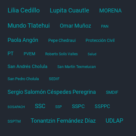
Lilia Cedillo
Lupita Cuautle
MORENA
Mundo Tlatehui
Omar Muñoz
PAN
Paola Angón
Pepe Chedraui
Protección Civil
PT
PVEM
Roberto Solís Valles
Salud
San Andrés Cholula
San Martín Texmelucan
San Pedro Cholula
SEDIF
Sergio Salomón Céspedes Peregrina
SMDIF
SSC
SSPC
SSPPC
SSP
SOSAPACH
Tonantzin Fernández Díaz
UDLAP
SSPTM