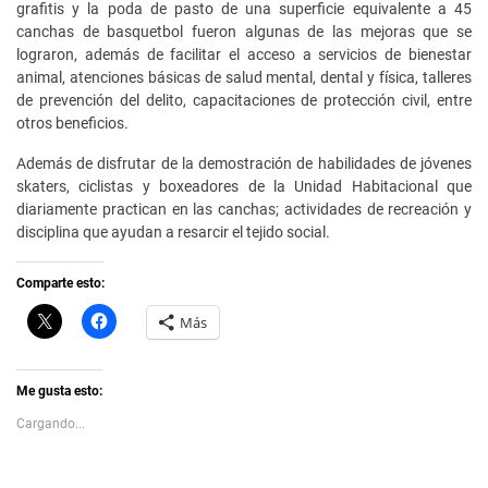
grafitis y la poda de pasto de una superficie equivalente a 45
canchas de basquetbol fueron algunas de las mejoras que se
lograron, además de facilitar el acceso a servicios de bienestar
animal, atenciones básicas de salud mental, dental y física, talleres
de prevención del delito, capacitaciones de protección civil, entre
otros beneficios.
Además de disfrutar de la demostración de habilidades de jóvenes
skaters, ciclistas y boxeadores de la Unidad Habitacional que
diariamente practican en las canchas; actividades de recreación y
disciplina que ayudan a resarcir el tejido social.
Comparte esto:
C
H
Más
l
a
i
z
c
c
k
l
t
i
Me gusta esto:
o
c
s
p
Cargando...
h
a
a
r
r
a
e
c
o
o