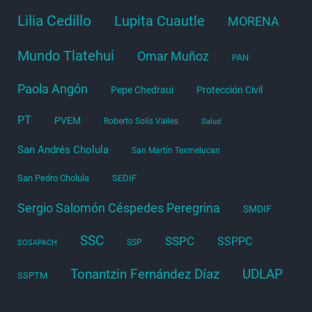
Lilia Cedillo
Lupita Cuautle
MORENA
Mundo Tlatehui
Omar Muñoz
PAN
Paola Angón
Pepe Chedraui
Protección Civil
PT
PVEM
Roberto Solís Valles
Salud
San Andrés Cholula
San Martín Texmelucan
San Pedro Cholula
SEDIF
Sergio Salomón Céspedes Peregrina
SMDIF
SSC
SSPC
SSPPC
SSP
SOSAPACH
Tonantzin Fernández Díaz
UDLAP
SSPTM