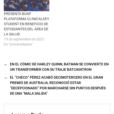
n
a
n
u
PRESENTA BUAP
e
PLATAFORMA CLINICALKEY
v
a
STUDENT EN BENEFICIO DE
)
ESTUDIANTES DEL ÁREA DE
LA SALUD
19 de septiembre de 2022
En "Universidades"
←
EN EL CÓMIC DE HARLEY QUINN, BATMAN SE CONVIERTE EN
UN TRANSFORMER CON SU TRAJE BATCAVATRON
→
EL “CHECO” PÉREZ ACABÓ DECIMOTERCERO EN EL GRAN
PREMIO DE AUSTRALIA, RECONOCIÓ ESTAR
“DECEPCIONADO” POR MARCHARSE SIN PUNTOS DESPUÉS
DE UNA “MALA SALIDA”