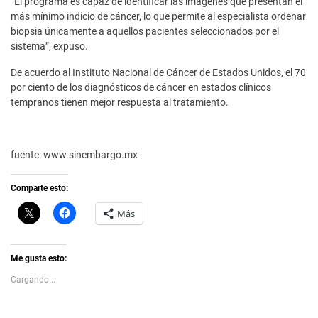
“El programa es capaz de identificar las imágenes que presentan el
más mínimo indicio de cáncer, lo que permite al especialista ordenar
biopsia únicamente a aquellos pacientes seleccionados por el
sistema”, expuso.
De acuerdo al Instituto Nacional de Cáncer de Estados Unidos, el 70
por ciento de los diagnósticos de cáncer en estados clínicos
tempranos tienen mejor respuesta al tratamiento.
fuente: www.sinembargo.mx
Comparte esto:
C
H
Más
l
a
i
z
c
c
k
l
t
i
Me gusta esto:
o
c
s
p
Cargando...
h
a
a
r
r
a
e
c