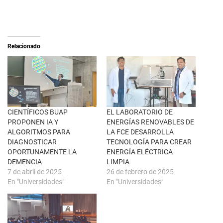
o
o
n
m
X
p
(
a
S
r
e
t
a
i
Relacionado
b
r
r
e
e
n
e
F
n
a
u
c
n
e
a
b
v
o
e
o
n
k
CIENTÍFICOS BUAP
EL LABORATORIO DE
t
(
PROPONEN IA Y
ENERGÍAS RENOVABLES DE
a
S
n
e
ALGORITMOS PARA
LA FCE DESARROLLA
a
a
DIAGNOSTICAR
TECNOLOGÍA PARA CREAR
n
b
u
r
OPORTUNAMENTE LA
ENERGÍA ELÉCTRICA
e
e
DEMENCIA
LIMPIA
v
e
a
n
7 de abril de 2025
26 de febrero de 2025
)
u
En "Universidades"
En "Universidades"
n
a
v
e
n
t
a