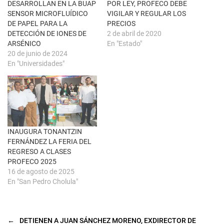
n
k
DESARROLLAN EN LA BUAP
POR LEY, PROFECO DEBE
t
(
SENSOR MICROFLUÍDICO
VIGILAR Y REGULAR LOS
a
S
n
e
DE PAPEL PARA LA
PRECIOS
a
a
DETECCIÓN DE IONES DE
2 de abril de 2020
n
b
u
r
ARSÉNICO
En "Estado"
e
e
20 de junio de 2024
v
e
a
n
En "Universidades"
)
u
n
a
v
e
n
t
a
n
a
INAUGURA TONANTZIN
n
u
FERNÁNDEZ LA FERIA DEL
e
REGRESO A CLASES
v
a
PROFECO 2025
)
16 de agosto de 2025
En "San Pedro Cholula"
←
DETIENEN A JUAN SÁNCHEZ MORENO, EXDIRECTOR DE