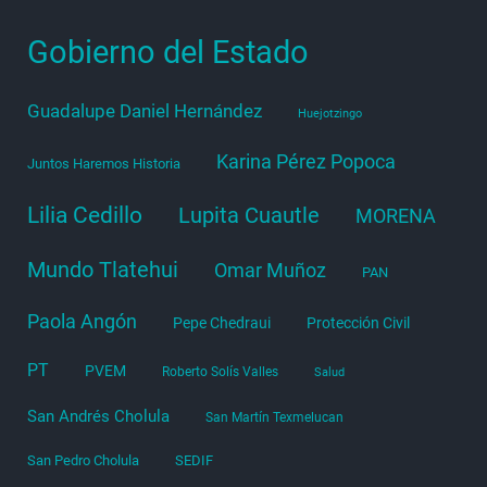
Gobierno del Estado
Guadalupe Daniel Hernández
Huejotzingo
Karina Pérez Popoca
Juntos Haremos Historia
Lilia Cedillo
Lupita Cuautle
MORENA
Mundo Tlatehui
Omar Muñoz
PAN
Paola Angón
Pepe Chedraui
Protección Civil
PT
PVEM
Roberto Solís Valles
Salud
San Andrés Cholula
San Martín Texmelucan
San Pedro Cholula
SEDIF