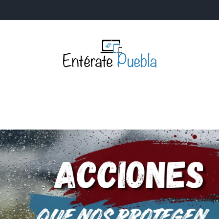
Entérate Puebla
Más que buenas noticias… Un enfoque a la verdader
S
NACIONALES
MUNDIALES
POLÍTICA
LEGISLATIV
IA Y TECNOLOGÍA
OPINIÓN
SOCIEDAD
ANUNCIOS